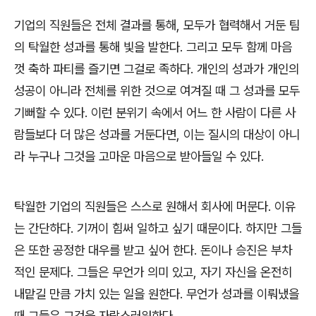
기업의 직원들은 전체 결과를 통해
,
모두가 협력해서 거둔 팀
의 탁월한 성과를 통해 빛을 발한다
.
그리고 모두 함께 마음
껏 축하 파티를 즐기면 그걸로 족하다
.
개인의 성과가 개인의
성공이 아니라 전체를 위한 것으로 여겨질 때 그 성과를 모두
기뻐할 수 있다
.
이런 분위기 속에서 어느 한 사람이 다른 사
람들보다 더 많은 성과를 거둔다면
,
이는 질시의 대상이 아니
라 누구나 그것을 고마운 마음으로 받아들일 수 있다
.
탁월한 기업의 직원들은 스스로 원해서 회사에 머문다
.
이유
는 간단하다
.
기꺼이 힘써 일하고 싶기 때문이다
.
하지만 그들
은 또한 공정한 대우를 받고 싶어 한다
.
돈이나 승진은 부차
적인 문제다
.
그들은 무언가 의미 있고
,
자기 자신을 온전히
내맡길 만큼 가치 있는 일을 원한다
.
무언가 성과를 이뤄냈을
때 그들은 그것을 자랑스러워한다
.