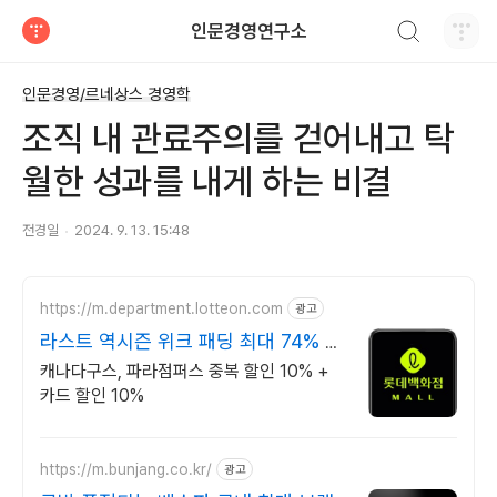
검색하기
인문경영연구소
티스토리
인문경영/르네상스 경영학
조직 내 관료주의를 걷어내고 탁
월한 성과를 내게 하는 비결
전경일
2024. 9. 13. 15:48
https://m.department.lotteon.com
광고
라스트 역시즌 위크 패딩 최대 74% 할
인
캐나다구스, 파라점퍼스 중복 할인 10% +
카드 할인 10%
https://m.bunjang.co.kr/
광고