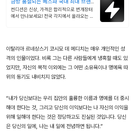
금방 품절되는 베스파 국내 최대 브랜
드 중고거래
컨디션은 신상, 가격은 합리적으로 번개장터
에서 만나보세요! 전국 각지에서 올라오는 전
국구 최다 상품 매일 10만 개 이상의 신규 상
품 업로드
이탈리아 르네상스기 코시모 데 메디치는 매우 개인적인 성
격의 인물이었다
.
비록 그는 다른 사람들에게 냉혹할 때도 있
었지만
,
자신의 목적 이외에는 그 어떤 소유욕이나 명예욕 따
위의 동기도 내비치지 않았다
.
“
내가 당신보다는 우리 집안의 훌륭한 이름과 명예를 더 중시
해야 한다는 것
,
그리고 당신의 이익보다는 나 자신의 이익을
위해 일해야 한다는 것은 정당하고도 진실된 것입니다
.
당신
은 당신의 일에
,
나는 내 일에 전념하면 됩니다
.”