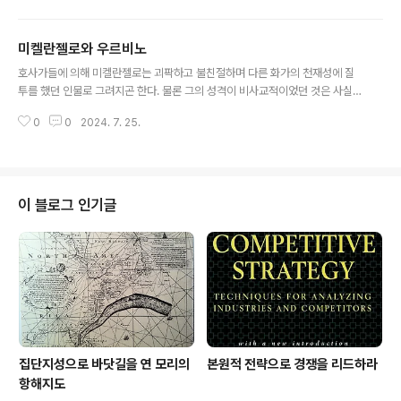
로 만나게 되는 오늘의 시대상을 반영한다. 인터넷은 의사
소통을 값싸고 즉각적이며 글로벌하게 만들었다. 또한 항
미켈란젤로와 우르비노
공 요금이 저렴해지고 노동력의 국제적 이동이 활발해짐에
글 내용
따라 많은 사람들이 그들의 문화와 관습을 갖고 새로운 장
호사가들에 의해 미켈란젤로는 괴팍하고 불친절하며 다른 화가의 천재성에 질
소로 이주해 새로운 혼합문화를 만들었다. 세상은 더 가까
투를 했던 인물로 그려지곤 한다. 물론 그의 성격이 비사교적이었던 것은 사실
워졌지만 복잡함은 그대로다. 비즈니스 세계의 경쟁 구도
이나, 그는 적지 않은 제자를 양성했으며 평생 다른 예술가들에 대한 후원을 아
는 과거처럼 명확하지 않다. 예전에는 쉽게 알아볼 수 있었
0
0
2024. 7. 25.
끼지 않았다. 그의 공방 제자와 조수들은 몇 개 장소에서 동시에 작업했고, 로마
던 경쟁자들이 이제 적이면서 협력자이기도 한 ‘프레너미(f
에 있는 근거지에서는 미켈란젤로가 없을 때도 정상적으로 작업이 진행되었다.
renemy)’의 모습으로 등장한다..
어떤 조수들은 오랫동안 미켈란젤로와 함께 일했다. 그중에서도 ‘우르비노’라고
불린 프란체스코 다마도레(Francesco d'Amadore)는 20년 동안이나 온갖
일을 마다하지 않고 미켈란젤로를 도왔다. 미켈란젤로는 그런 조수들, 하인, 석
이 블로그 인기글
공과 석수 등을 폭넓게 후원했다. 대형 주문이 들어올 경우에는 피렌체의 성당
작업에서 알게 된..
집단지성으로 바닷길을 연 모리의
본원적 전략으로 경쟁을 리드하라
항해지도