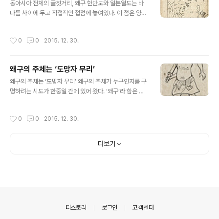
동아시아 전체의 골칫거리, 왜구 한반도와 일본열도는 바
뿐이었다. 이 시기 토요토미 히데요시는 이미 전쟁 준비를 완료해 놓은 상태였다. 일
다를 사이에 두고 직접적인 접점에 놓여있다. 이 점은 양국
본 내부의 사정에도 눈이 어두웠다. 황윤길과 김성일이..
관계에서 불가피한 지리적 여건으로 작용하고 있다. 가까
운 거리라는 이유로 문명사적 교류도 활발했지만, 그로 인
작성시간
0
0
2015. 12. 30.
해 한반도는 왜구 침구의 가장 극심한 피해를 입어 왔다. 1
4세기 중엽부터 고려는 반원자주운동을 추진했으나, 40여
년 동안 계속된 홍건적의 침입은 서북지방으로부터 개경에
왜구의 주체는 ‘도망자 무리’
이르는 연도 인근의 제읍(諸邑)들을 모조리 폐허로 만들어
글 내용
버렸다. 먹을 것이 없는 극도의 기아 상태에서 백성들은 죽
왜구의 주체는 ‘도망자 무리’ 왜구의 주체가 누구인지를 규
은 자식을 서로 바꾸어 먹을 정도로 비참한 삶을 이어 갔고,
명하려는 시도가 한중일 간에 있어 왔다. ‘왜구’라 함은 구
시체를 파먹은 개들은 미쳐서 개경 시내를 어슬렁거릴 정
체적으로 누구를 가리킬까?《고려사》는 왜구의 주체 세력
도였다. 홍건적에 의한 피해도 컸지만, 왜구에 의한 침입과
이 누군지를 분명히 밝혀주고 있다. 일본 사신이 고려를 방
작성시간
0
0
2015. 12. 30.
피해는 이보다 규모나 횟수면에서..
문한 것은 공민왕 17년인 1368년, 왜(倭)의 승려 본토(梵
盪)와 본류(梵鏐)가 방문하면서부터이다. 이들은 왜구 금
지[禁寇]를 요청하는 고려 정부의 공식 문서에 대한 회답
더보기
[回書]을 가지고 왔는데, 그 내용은 지금 남아 있지는 않
다. 다만 그로부터 9년이 지난 1377년(우왕 3년) 6월 판
전객시사(判典客寺事) 안길상(安吉祥)이 일본에 갈 때
가지고 갔던 첩장(牒狀)을 통해 그 내용을 유추해 볼 수 있
다. 첩장에는 고려 금룡(金龍)이 일본을 방문한 것에 대한
회답으로 왜측의 세이..
의안내
티스토리
로그인
고객센터