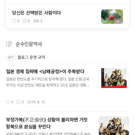
당신은 선택받은 사람이다
0
0
조회
3
순수인문역사
분류 전체보기
주요 글 목록
블로그 운영 규칙
공지
일본 경제 침략에 <남왜공정>이 주목받다
글 내용
일본은 한반도를 주기적으로 침략해 왔다. 일본 신新군국
주의는 지금 한반도 재침을 획책하고 있다! 일본은 대륙진
출이라는 광포한 욕망으로 1620년간 한반도를 자그마치
900여회나 침략했다. 이는 인류 역사상 유래 없이 긴 ‘전
작성시간
0
0
2019. 8. 12.
쟁’으로 지금도 현재진행형 중에 있다. 21세기 들어서도 일
본의 한반도 침략 야욕은 수그러들 기미를 보이지 않고 있
다. 이 같은 일본의 침략은 ‘주기성’을 특징으로 하고 있다.
부정가복(不正假伏) 상황이 불리하면 거짓
일본의 끊임없는 주기침략, 그 시작에는 왜구가 있다. 저자
항복으로 본심을 꾸민다
는 이와 같은 일본의 한반도 침략사를 새롭게 정립하며 그
글 내용
동안 아무도 접근하지 못했던 왜구 침구의 내막을 정교하
부정가복(不正假伏) 상황이 불리하면 거짓항복으로 본심