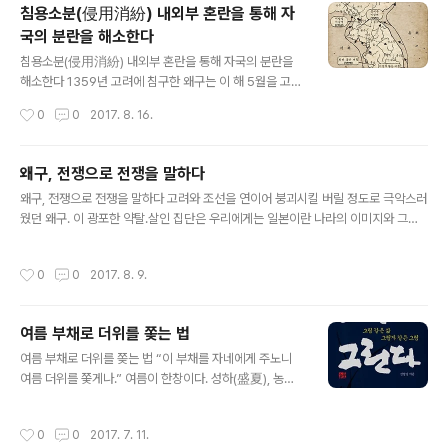
으로 김선치(金先致)가 일본 해적 쓰네미쓰 무리를 유인해 죽이려다가 실패하고 난
침용소분(侵用消紛) 내외부 혼란을 통해 자
뒤부터 왜구들이 사람과 가축을 살해하고 침구시마다 더욱 광포하고 잔악하게 부녀
국의 분란을 해소한다
자와 어린아이까지도 살상했다. 왜구는 한번 침구하면 인명을 남김없이 살해해 전라
글 내용
도와 충청도 연해의 주군(州郡)은 텅 빈 상태가 될 지경이었다. 고..
침용소분(侵用消紛) 내외부 혼란을 통해 자국의 분란을
해소한다 1359년 고려에 침구한 왜구는 이 해 5월을 고비
로 기세가 다소 수그러들었다. 왜구 발호로 국가적으로 치
작성시간
0
0
2017. 8. 16.
명적인 내상(內傷)을 입은 고려로서는 잠시나마 숨을 고를
수 있는 휴식기에 해당된다. 그러나 여우를 피하자 범이 나
타난다고 그 해 11월에 접어들자 고려는 또 하나의 외침 세
왜구, 전쟁으로 전쟁을 말하다
력인 홍건적의 대대적인 침입을 받게 된다. 이를 ‘제1차 홍
글 내용
왜구, 전쟁으로 전쟁을 말하다 고려와 조선을 연이어 붕괴시킬 버릴 정도로 극악스러
건적의 난’과 이에 대응한 ‘홍건적 토벌전쟁’이라고 부른다.
웠던 왜구. 이 광포한 약탈․살인 집단은 우리에게는 일본이란 나라의 이미지와 그대
‘북로(北虜)’로 말미암아 고려는 핍진한 군사력을 모아 홍
로 클로우즈 업 된다. 900여회나 되는 국지전과 전면전을 치룬 우리의 역사적 경험
건적 토벌에 집중하지 않을 수 없었다. 국방력이 북으로 향
은 왜구와 일본을 동일시하는 인식을 가져왔다. 오늘날 한․일 관계의 깊은 감정의 골
하자, 왜구는 이를 기화로 대거 침구를 감행해 온다. 왜(倭)
작성시간
0
0
2017. 8. 9.
도 여기에 뿌리를 둔다. 이 점은 한반도를 대상으로 일본이 지속적으로 야기한 침구
로서는 고려의 국란은 간절히 바라던 바였고, 약탈의 절호
가 원인이었고, 그로 인해 생긴 ‘불편한 관계’라는 점에서 ‘일본 책임론’으로 귀결된
의 기회였다. 고려가..
다. 더불어 우리의 인식도 담금질될 필요가 있다. 왜(倭)를 심리적 혐오의 대상으로
여름 부채로 더위를 쫒는 법
만 바라보는 우리의 시각에는 문제가 없는 것일까? 자칫하다간 임진왜란 이후 사대
글 내용
부층 사이에 광범위하게 퍼진 명분론처럼 ‘감정’에 치우칠 위험..
여름 부채로 더위를 쫒는 법 “이 부채를 자네에게 주노니
여름 더위를 쫓게나.” 여름이 한창이다. 성하(盛夏), 농익
을 때로 농익은 더위요, 푹푹 가마솥처럼 찔 때로 찌는 일기
다. 이럴 때 두 발 풍덩 찬물에 담그고 수박을 먹으며 그간
작성시간
0
0
2017. 7. 11.
못 읽은 책을 읽는다면 이보다 더한 즐거움이 어디 있을까