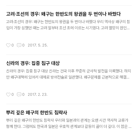
싶다. 그 보단 부채를 부치다 지인이 써준 몇 글자를 탐미해
보는 건 어떤가? 내가 써주었던 그 부채들은 다들 어디에
고려·조선의 경우: 왜구는 한반도의 왕권을 두 번이나 바꿨다
갔나? 부채들이야 그렇다 치고, 먹물 짙게 배인 글들은 지
글 내용
금 어디선가 다른 이의 더위를 쫓고 있지 않을까? 그간 써
고려·조선의 경우: 왜구는 한반도의 왕권을 두 번이나 바꿨다 우리 역사상 왜구의 침
준 글귀들을 떠올려보니, 감회가 자못 새롭다. 독성(獨醒)
입이 가장 심했던 때는 고려 말부터 조선 초에 이르는 시기였다. 고려 멸망의 원인으
- 스스로 깨우치라는 뜻이다. 좌벽관도, 우벽관사(左壁觀
로 가장 심대하게 영향을 미친 외부 세력이 왜구일 정도다. 왜구의 잦은 출몰과 약탈
圖, 右壁觀史) - 왼쪽 벽에서 그림을 보고, 오른쪽 벽에서
로 지방 민심은 크게 이반되었고, 이에 대응하는 중앙정부의 무능력은 극에 달했다.
작성시간
0
0
2017. 5. 25.
역사를 본다..
고려시대 왜구의 침입이 시작된 것은 1223년(고종 10년)부터였다. 이때부터 고려
가 망하는 1392년까지 왜구는 169년간 529회 침입했다. 연평균 3회 이상 침입한
것이다. 침입지역도 해안과 내륙할 것 없이 전국적으로 확대돼 226곳이 피해를 입
신라의 경우: 집중 침구 대상
었다. 왜구의 선단은 많을 때는 130척, 213척, 350척, 500척 등으로 규모가 컸고,
글 내용
인원도 기병 700여명, 보병 2천여명..
신라의 경우: 집중 침구 대상 신라는 건국 이후 꾸준히 군사적 발전을 이룩했다. 하지
만 왜구대책에 있어서 대체로 방어전술로 일관했다. 왜구문제를 근본적으로 해결하
기 위해 두 차례(295, 407년)에 걸쳐 왜구의 근거지를 정벌하고자 했으나, 실행에
옮기지는 못했다. 결국 신라는 왜구의 침입이 있을 때면 ‘선수후공(先守後功)’의 전
작성시간
0
0
2017. 2. 23.
술, 즉 왜구가 철수할 때를 기다려 기습, 매복, 섬멸하는 작전으로 왜구를 퇴치했다.
토벌에 성공한 9개의 사례 중 한두 번의 특별한 사례를 제외하고는 모두가 방어 전략
이었다. 《삼국사기》를 보면, 우리나라 고대 시기에는 유독 신라만이 왜구의 침범을
뿌리 깊은 왜구의 한반도 침략사
지속적으로 받고 있는 걸 알 수 있다. 여기에 무슨 특별한 이유라도 있는 것일까? 이
글 내용
는 고구려, 백제, 신라, 가야의 역학관계가 크..
뿌리 깊은 왜구의 한반도 침략사 우리와 일본과의 관계는 오랜 시간 역사적 교류가
함께 한다. 그럼에도 한국과 일본은 우호적 관계보다 갈등의 골이 더 깊다. 이 점은 지
금도 변함없다. 왜 그럴까? 역사적으로 ‘오랜 이웃’이지만, ‘가까운 이웃’만은 아닌