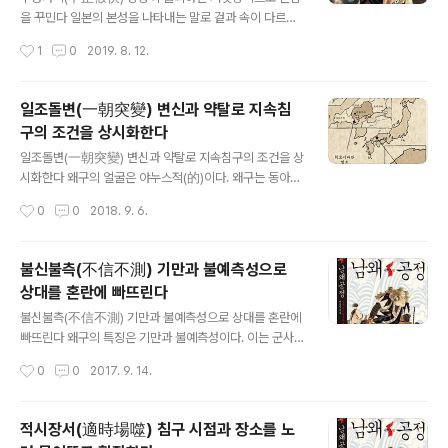
게 파헤치고 있다. 고대로부터 1149년간 이어지는 왜의
을 꾸민다 일본의 본성을 나타내는 말로 겉과 속이 다르다
‘신라 정토계획(761년)’, ‘고려 침공계획(1275/1281년)’,
는 의미의 ‘카라쿠리’ 문화는 왜구 전략을 설명하는 키워드
작성시간
1
0
2019. 8. 12.
‘임진왜란(159..
가 된다. 왜구는 상황에 따라 철저하게 그 속을 감추었다.
조선 초 태조는 왜구와 수많은 전투를 겪어본 탓에 누구보
다도 왜구에 대해 잘 알고 있었다. 왜구를 일시에 금지시킬
일조돌변(一朝突變) 변신과 약탈로 지속침
수 없다는 것을 알고 정부는 양면정책을 펼쳤다. ‘착하게 행
구의 조건을 상시화한다
동하면 좋게 다스리고, 도적질하면 무력으로 다스린다’는
글 내용
이선치선 이무제도(以善治善 以武制盜)의 정책으로 평
일조돌변(一朝突變) 변신과 약탈로 지속침구의 조건을 상
화적 통교자와 귀화자를 우대한 것이다. 그리하여 조선 초
시화한다 왜구의 얼굴은 야누스적(的)이다. 왜구는 동아시
대(對)왜구 정책은 고려 말과는 근본적으로 다르게 전개되
아 해역에서 오랫동안 ‘교역의 종사자’를 자처해 왔으면서
작성시간
0
0
2018. 9. 6.
었다. 대(對)왜구 정책의 변화에 따라 태조 4년에는 기록에
도 다른 한편으로는 해로로 운반되는 재물을 약탈하는 ‘약
최초로 ‘항왜(降倭)’가 나타나기 시..
탈의 주역’으로 활동해 왔다. 그러면서 동아시아 교역 질서
를 교란시키는 기생집단으로 암약해 왔다. 왜의 이중적 얼
불신불측(不信不測) 기만과 불예측성으로
굴은 여기에 있다. 해적 활동을 경제적 측면에서 해석하고
상대를 혼란에 빠뜨린다
자 하는 시도는 일본 학계에서 지속적으로 제기되어 왔다.
글 내용
일본 측은 왜구에 대해 “11세기 이후 경제적 교역권으로 동
불신불측(不信不測) 기만과 불예측성으로 상대를 혼란에
아시아 세계가 형성되었는데, 이를 질서화하고 원활하게
빠뜨린다 왜구의 특징은 기만과 불예측성이다. 이는 군사
운영하기 위한 기구가 없어 ‘해도(海盜)’가 표면화되었
작전에서도 그대로 드러난다. 왜구 침구 전략으로 눈에 두
작성시간
0
0
2017. 9. 14.
다”고 주장한다. 이는 해적의 경제행위에 초점을 맞춘 주장
드러진 것은 기만전술인데, 1375년 왜구는 무리들 가운데
으로 볼 수 있다. 그러다보니 왜구들의 침구..
노약자들만 태워 싸우지 않고 곧 철수할 것같이 행동해 고
려군의 방비를 허술하게 하도록 한 다음 은밀히 정예군 수
적시장서(適時場噬) 침구 시점과 장소를 노
백 명을 고려군 배후로 침투시켜 노략질을 감행했다. 왜구