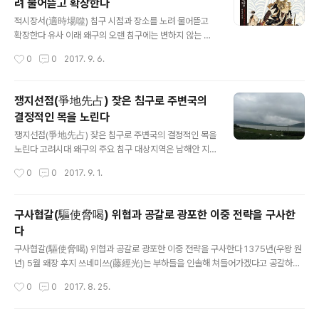
려 물어뜯고 확장한다
의 이런 기만전술에 말려들어 고려군은 싸울 때마다 번번
글 내용
이 패했고, 왜구가 온다는 소리만 듣고서도 앞을 다투어 달
적시장서(適時場噬) 침구 시점과 장소를 노려 물어뜯고
아났다. 손자병법에는 “병(兵)은 속임수(詐)로써 서고, 이
확장한다 유사 이래 왜구의 오랜 침구에는 변하지 않는 확
(利)로써 움직이며 분합(分合)으로써 변화를 일으키게 된
고부동한 목표가 있다. 바로 ‘약탈’이다. 왜구 약탈사는 끈
작성시간
0
0
2017. 9. 6.
다”는 구절이 나온다. 왜구가 중앙의 조직적인 지지, 지휘,
질기며 활동상은 국제적이기 조차 하다. 한반도를 주요 목
조종내지 지시 하에 움직였다는 것은 ..
표로 하여 중국과 멀리 동아시아 일대로 확대된다. 일본이
양산해 낸 왜구는 고대 시기로부터 동아시아 세계가 공유
쟁지선점(爭地先占) 잦은 침구로 주변국의
하고 있는 평화의 바다라는 곳간[倉]에 마치 쉴 새 없이 쥐
결정적인 목을 노린다
떼를 풀어 놓는 것과 다를 바 없었다. 왜구 활동은 우리에게
글 내용
는 900여회의 침구와 한 번의 임진왜란, 한 번의 강제 병
쟁지선점(爭地先占) 잦은 침구로 주변국의 결정적인 목을
합으로 귀결된다. 왜구 침범 기사가 뚜렷하게 나타나는 서
노린다 고려시대 왜구의 주요 침구 대상지역은 남해안 지
기 391년을 기준으로 정유재란이 끝나는 1598년까지 12
역이었다. 하지만 시간이 지나갈수록 점차 활동범위는 넓
작성시간
0
0
2017. 9. 1.
07년간, 을사늑약이 체결되는 1910년까지는 1519년, 해
혀져 서해와 연안지역으로 확장된다. 이곳은 곡창지대와
방 시까지 따지면 무려 1..
조운선(漕運船)의 통로로 매우 중요한 길목이었다. 왜구
가 ‘조운선 이동 루트’를 목표로 했다는 것은 왜구 전술이
구사협갈(驅使脅喝) 위협과 공갈로 광포한 이중 전략을 구사한
항시 주요 목을 겨냥하고 있는 걸 잘 보여준다. 왜구는 수도
다
인 개경 인근의 승천부(昇天府), 강화, 교동까지 자주 출몰
글 내용
해 약탈과 방화를 자행했다. 그로인해 수도 개경이 위험해
구사협갈(驅使脅喝) 위협과 공갈로 광포한 이중 전략을 구사한다 1375년(우왕 원
지고, 여러 차례 계엄령이 발동되었으며, 심지어는 천도론
년) 5월 왜장 후지 쓰네미쓰(藤經光)는 부하들을 인솔해 쳐들어가겠다고 공갈하며
(遷都論)까지 나온다. 왜구의 발호에 따라 고려는 지역방
식량을 요구한다. 이에 고려 정부는 이들을 회유해 식량을 주고 순천과 연기 등지에
작성시간
0
0
2017. 8. 25.
어와 토벌작전에 주력했다. 하지만 왜구의 규모가 점차 대
서 살게 했다. 그런데 이 일은 결과적으로 왜구가 더욱 포악해 지게 되는 원인이 된다.
형화되고 빈도가 증가함에 따라 특수토벌군을 ..
그 원인을《고려사》는 다음과 같이 전하고 있다. 밀직부사(密直副使) 김세우의 명령