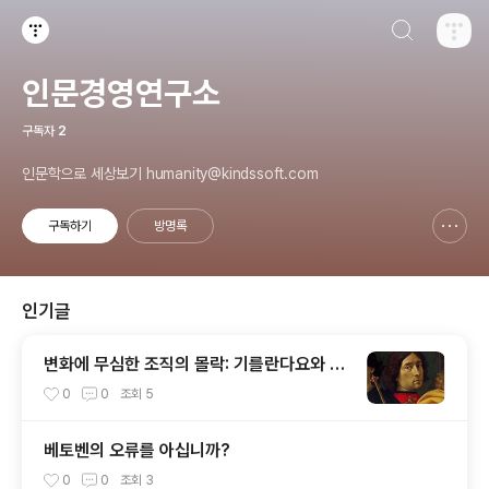
검색하기
티스토리
인문경영연구소
구독자
2
인문학으로 세상보기 humanity@kindssoft.com
구독하기
방명록
신고하기 레이어
열기
인기글
변화에 무심한 조직의 몰락: 기를란다요와 베
네치아 이야기
0
0
조회
5
베토벤의 오류를 아십니까?
0
0
조회
3