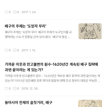
가까운 거리라는 이유로 문명사적 교류도 활발했지만, 그로 인해 한반도는 왜구 침구
의 가장 극심한 피해를 입어 왔다. 14세기 중엽부터 고려는 반원자주운동을 추진했
작성시간
0
0
2017. 1. 24.
으나, 40여 년 동안 계속된 홍건적의 침입은 서북지방으로부터 개경에 이르는 연도
인근의 제읍(諸邑)들을 모조리 폐허로 만들어 버렸다. 먹을 것이 없는 극도의 기아
상태에서 백성들은 죽은 자식을 서로 바꾸어 먹을 정도로 비참한 삶을 이어 갔고, 시
왜구의 주체는 ‘도망자 무리’
체를 파먹은 개들은 미쳐서 개경 시내를 어슬렁거릴 정도였다. 홍건적에 의한 피해도
글 내용
컸지만, 왜구에 의한 침입과 피해는 이보다 규모나 횟수면에서..
왜구의 주체는 ‘도망자 무리’ 왜구의 주체가 누구인지를 규
명하려는 시도가 한중일 간에 있어 왔다. ‘왜구’라 함은 구
체적으로 누구를 가리킬까?《고려사》는 왜구의 주체 세력
이 누군지를 분명히 밝혀주고 있다. 일본 사신이 고려를 방
작성시간
0
0
2017. 1. 13.
문한 것은 공민왕 17년인 1368년, 왜(倭)의 승려 본토(梵
盪)와 본류(梵鏐)가 방문하면서부터이다. 이들은 왜구 금
지[禁寇]를 요청하는 고려 정부의 공식 문서에 대한 회답
가까운 이웃과 만고불변의 원수-1620년간 계속된 왜구 침략에
[回書]을 가지고 왔는데, 그 내용은 지금 남아 있지는 않
과연 끝이라는 게 있는가?
다. 다만 그로부터 9년이 지난 1377년(우왕 3년) 6월 판
글 내용
전객시사(判典客寺事) 안길상(安吉祥)이 일본에 갈 때
가까운 이웃과 만고불변의 원수 - 1620년간 계속된 왜구 침략에 과연 끝이라는 게
가지고 갔던 첩장(牒狀)을 통해 그 내용을 유추해 볼 수 있
있는가? 1592년 임진왜란 징후 파악과 발발에 대해 조선 정부의 대응은 무능한 것
다. 첩장에는 고려 금룡(金龍)이 일본을 방문한 것에 대한
이었다. 인접 국가인 일본 내부에서 벌어지는 일을 세세히 탐망하고 방비책을 마련했
작성시간
0
0
2015. 12. 30.
회답으로 왜측의 세이..
어야 했다. 그러나 조선은 방비를 게을리 한 탓에 임진왜란의 참혹한 전화를 겪는다.
임진왜란 발발 2년 전인 1590년(선조 23년) 3월 조선정부는 왜에 통신사를 파견한
다. 사절단의 파견 목적은 토요토미가 전쟁을 수행할만한 능력이 있는지를 평가하기
동아시아 전체의 골칫거리, 왜구
위한 것이었다. 그러나 황윤길과 김성일간 상반된 정세예측 보고는 혼란만 가중시킬
글 내용