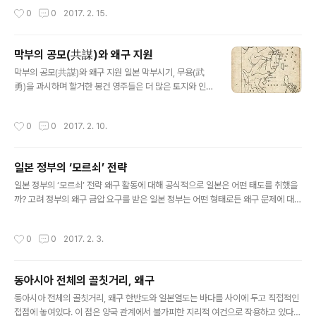
한․일 관계의 씨줄 날줄을 파헤쳐 가다 보면 한국과 중국을 침구한 원인과 주체를 만
작성시간
0
0
2017. 2. 15.
나게 된다. 일본은 동아시아 바다가 ‘평화의 바다’가 아니라 ‘갈등의 바다’이자, ‘불안
정한 해역’으로 만든 주역이었다. 한국과 일본 간 해양 거리는 부산에서 대마도까지
불과 50킬로미터, 규슈까지는 200킬로미터 밖에 되지 않는다. 하지만 두 나라 사이
막부의 공모(共謀)와 왜구 지원
의 심리적 거리는 근해조차 원양(遠洋)으로 벌려 놓는다. 과거형이든 현재형이든,
글 내용
‘왜구’는 한․일 간 바다를 끊임없이 갈등의..
막부의 공모(共謀)와 왜구 지원 일본 막부시기, 무용(武
勇)을 과시하며 할거한 봉건 영주들은 더 많은 토지와 인민
을 차지하기 위해 해적단을 해외로 내몰았다. 그리하여 왜
구는 고려를 비롯해 명나라와 동아시아 여러 국가에 출몰
작성시간
0
0
2017. 2. 10.
해 이루 헤아릴 수 없는 재난을 가져왔다. 나아가 일본 봉건
영주들과 상인들은 해적떼를 지지하고 조직하기도 했다.
왜구는 이처럼 일본 지배계급과 연관된 해적떼이며 침략
일본 정부의 ‘모르쇠’ 전략
집단이었다. 왜구는 우연적이고 일시적으로 발생한 약탈집
글 내용
단이 아니라, 일본 봉건제도와 상업자본의 발전이 왜곡되
일본 정부의 ‘모르쇠’ 전략 왜구 활동에 대해 공식적으로 일본은 어떤 태도를 취했을
며 나타난 필연적 현상이자, 침략의 첨병이었던 것이다. 13
까? 고려 정부의 왜구 금압 요구를 받은 일본 정부는 어떤 형태로든 왜구 문제에 대해
80년대 중반 이후에 접어들면 왜구는 점차 줄어들고 있다.
자국의 입장을 밝히지 않을 수 없었다. 그러나 금압을 요청하는 고려 측의 주장에 대
여기에 무슨 까닭이라도 있는 것일까? 이는 일본 내 민간
해 일본 조정의 공식 입장은 “회답하지 않고 막부의 처리에 맡긴다”는 것이었다. 이
작성시간
0
0
2017. 2. 3.
활동인 ‘잇키(一揆)’의⟨야토(夜討)·해..
같은 조치의 일환으로 일본 정부는 1368년 1월 중 승(僧) 본토(梵盪)와 본류(梵鏐)
를 고려에 보빙사로 보내 막부의 회답공문을 바쳤다. 하지만 막부의 회답은 고려 정
부의 기대와는 크게 다른 것이었다. 왜구를 금지하겠다는 적극적 의지라기보다는 ‘왜
동아시아 전체의 골칫거리, 왜구
구가 규슈, 시코쿠(四國) 등지에 할거 하고 있는 무리들이어서 교토의 막부로서는 어
글 내용
쩔 수 없다’는 것이었다. 이처럼 당시 아시까가..
동아시아 전체의 골칫거리, 왜구 한반도와 일본열도는 바다를 사이에 두고 직접적인
접점에 놓여있다. 이 점은 양국 관계에서 불가피한 지리적 여건으로 작용하고 있다.