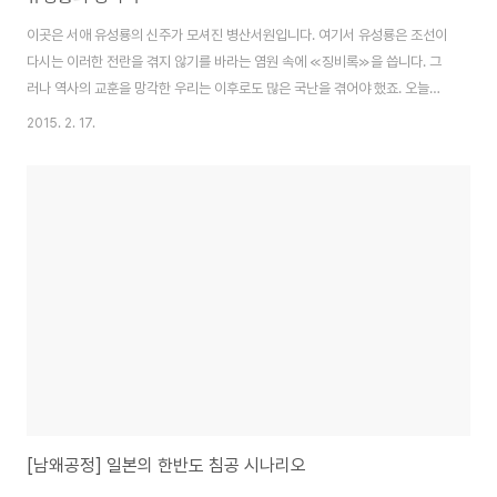
이곳은 서애 유성룡의 신주가 모셔진 병산서원입니다. 여기서 유성룡은 조선이
다시는 이러한 전란을 겪지 않기를 바라는 염원 속에 ≪징비록≫을 씁니다. 그
러나 역사의 교훈을 망각한 우리는 이후로도 많은 국난을 겪어야 했죠. 오늘의
우리 또한 심화되는 글로벌 경쟁에 유비무환의 자세로 대비해야 할 것입니다.
2015. 2. 17.
ⓒ인문경영연구소, 전경일 소장 _유성룡과 징비록
[남왜공정] 일본의 한반도 침공 시나리오