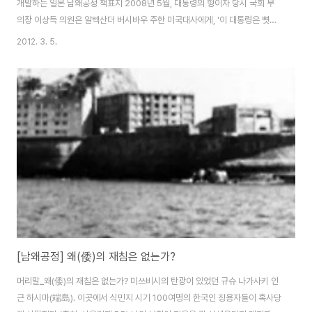
개발하는 일본 남왜공정 책표지 2008년 5월, 대통령의 형이자 당시 국회 부
의장 이상득 의원은 알렉산더 버시바우 주한 미국대사에게, '이 대통령은 뼛속
까지 친미, 친일이어서(pro-U.S. and pro-Japan to the core), 대통령의
2012. 3. 5.
시각(vision, 대미·대일관)은 의심의 여지가 없다'고 말한 사실이 위키리크스
를 통해 드러났다. 이어 같은 해 7월, 일본 신문은, 이명박 대통령이 홋카이도에
서 열린 주요 8개국 정상회의에서 후쿠다 야스오 총리에게 '중학교 사회과 학
습지도요령 해설서에 다케시마(독도의 일본명)를 일본 땅이라고 명기하지 않
을 수 없다'는 사실을 통보받고, "지금은 곤란하다. 기다려 달라"고 ..
[남왜공정] 왜(倭)의 재침은 없는가?
머리말_왜(倭)의 재침은 없는가? 미쓰비시의 탄광이 있었던 규슈 나가사키 인
근 하시마(端島). 이곳에서 식민지 시기 100여명의 한국인 징용자들이 혹사당