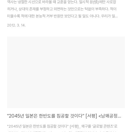
역사는 냉철한 시선으로 바라볼 때 교훈을 얻는다. 일시적 분(憤)에만 사로잡
히거나, 상대의 존재를 부정하고 외면하는 것만으로는 턱없이 부족하다. 적이
미울수록 적에 대한 본능적 거부 반응만 보인다고 될 일도 아니다. 우리가 일본
에 대한 ‘혐오(嫌惡)’가 부족해 오랜 시간 왜(倭)의 침략을 받아왔고, 근현대사
2012. 3. 14.
에 이르러 일본에 나라를 빼앗기고 뒤쳐진 게 아니다. 한․일사는 우리 역사의 한
축과 뗄래야 뗄 수 없는 ‘왜구’의 존재를 보다 명확히 꿰뚫어 볼 때 그 전모를 파
악할 수 있다. 왜구와 일본의 연결성을 알 때 대응책도 찾을 수 있다. 쓰디쓴 자
기비판은 냉혹한 역사 현장에서 살아남기 위한 전제조건이다. 조선은 임진왜란
을 겪었지만 그 후 300년을 공상 속에서 위안 받고, 주관적 우월성에 빠져 구
한말 합방..
"2045년 일본은 한반도를 침공할 것이다" [서평] <남왜공정>, 왜구를 '글로벌 콘텐츠'로 개발하는 일본
"2045년 일본은 한반도를 침공할 것이다" [서평] , 왜구를 '글로벌 콘텐츠'로