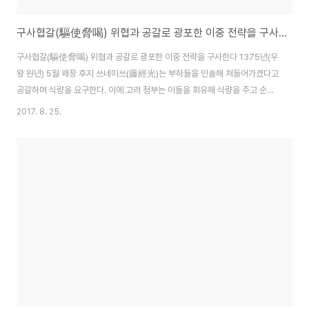
구사협갈(驅使脅喝) 위협과 공갈로 광포한 이중 전략을 구사한다
구사협갈(驅使脅喝) 위협과 공갈로 광포한 이중 전략을 구사한다 1375년(우
왕 원년) 5월 왜장 후지 쓰네미쓰(藤經光)는 부하들을 인솔해 쳐들어가겠다고
공갈하며 식량을 요구한다. 이에 고려 정부는 이들을 회유해 식량을 주고 순천
과 연기 등지에서 살게 했다. 그런데 이 일은 결과적으로 왜구가 더욱 포악해 지
2017. 8. 25.
게 되는 원인이 된다. 그 원인을《고려사》는 다음과 같이 전하고 있다. 밀직부사
(密直副使) 김세우의 명령으로 김선치(金先致)가 일본 해적 쓰네미쓰 무리
를 유인해 죽이려다가 실패하고 난 뒤부터 왜구들이 사람과 가축을 살해하고
침구시마다 더욱 광포하고 잔악하게 부녀자와 어린아이까지도 살상했다. 왜구
는 한번 침구하면 인명을 남김없이 살해해 전라도와 충청도 연해의 주군(州郡)
은 텅 빈 상태가 될 지경이었다. 고..