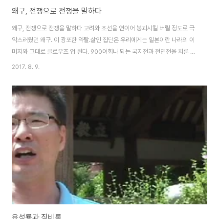
왜구, 전쟁으로 전쟁을 말하다
왜구, 전쟁으로 전쟁을 말하다 고려와 조선을 연이어 붕괴시킬 버릴 정도로 극
악스러웠던 왜구. 이 광포한 약탈․살인 집단은 우리에게는 일본이란 나라의 이
미지와 그대로 클로우즈 업 된다. 900여회나 되는 국지전과 전면전을 치룬 우
리의 역사적 경험은 왜구와 일본을 동일시하는 인식을 가져왔다. 오늘날 한․일
2017. 8. 9.
관계의 깊은 감정의 골도 여기에 뿌리를 둔다. 이 점은 한반도를 대상으로 일본
이 지속적으로 야기한 침구가 원인이었고, 그로 인해 생긴 ‘불편한 관계’라는 점
에서 ‘일본 책임론’으로 귀결된다. 더불어 우리의 인식도 담금질될 필요가 있다.
왜(倭)를 심리적 혐오의 대상으로만 바라보는 우리의 시각에는 문제가 없는 것
일까? 자칫하다간 임진왜란 이후 사대부층 사이에 광범위하게 퍼진 명분론처
럼 ‘감정’에 치우칠 위험..
유성룡과 징비록