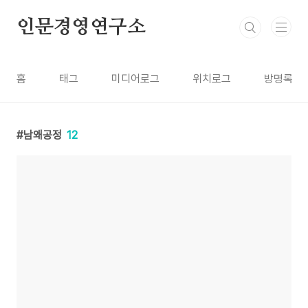
본문 바로가기
인문경영연구소
홈
태그
미디어로그
위치로그
방명록
남왜공정
12