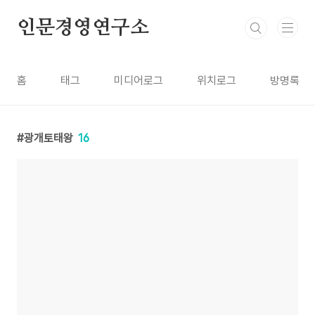
본문 바로가기
인문경영연구소
홈
태그
미디어로그
위치로그
방명록
광개토태왕
16