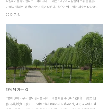
략질하기를 좋아한다.“고 적혀있다. 또 에는 ”고구려 사람들의 보통 걸음걸이
가 마치 달리는 것 같다.“는 기록이 나온다. ‘걸으면 뛰고 뛰면 싸우는 나라’라
는 이미지가 박혀 있었던 것이다. 이것은 고구려인들이 매사에 얼마나 신속한
2010. 7. 4.
자세를 보여주었는지 알게 한다. 절을 할 때에도 발 하나를 빼고 한다고 했는데,
이는 유사시 다음 동작을 민첩하게 취하기 위한 것으로 보인다. 이처럼 고구려
인은 매사에 빈틈없었다. 고구려인과 달리 중국에 협조적이었던 부여인들은 강
하고 용감하며 삼가 함이 있고 너그럽다고 묘사되어 있다. 중국인들이 고구려
인들을 얼마나 눈엣 가시로 여겼는지 알 수 있다. 이런 고구려 사람들은 상무정
신이 드높아 무예를 숭상했다...
태왕께 가는 길
“밭이 없어 아무리 힘써 농사를 지어도 배를 채울 수 없다." (無良田 雖力佃
作 不足以實口腹)- 고구려를 일대 동북아의 최강국이자, 대륙 경영의 거점