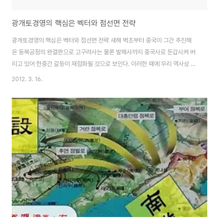
광개토경영의 핵심은 벡터와 점선면 전략
광개토경영의 핵심은 벡터와 점선면 전략 새해 벽초부터 중국이 그간 추진해
온 동북공정의 완결판으로 고구려사는 물론 발해사까지 중국사로 둔갑시켜 버
리고 있어 한중간 갈등이 재점화될 것으로 보인다. 이러한 때에 우리 역사상 가
장 큰 영토와 강력한 국력을 자랑하던 광개토태왕 시기의 국가 경영이 큰 주목
2012. 3. 16.
을 받고 있다. 태왕은 어떻게 그 엄청난 영토를 확장해 나갈 수 있었을까? 태왕
전략의 핵심은 무엇이었을까? 이 점을 알기 위해서는 우선 태왕이 태어나 활동
하던 시기에 대해 알아 볼 필요가 있다. 광개토태왕은 서기 374년 출생하여
392년 5월 고구려의 제19대 국왕으로 즉위한다. 즉위 시 그의 나이는 불과
18세로 소년왕이었다. 왕제(王弟) 시절에는 군중(軍中)의 한 장수에 불과했
으나, 태왕이 왕이 된 배경은..