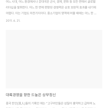
어느 시대, 어느 환경에서나 강대국은 군사, 경제, 문화 등 모든 면에서 글로벌
리더십을 발휘한다. 어느 한 면에 편향된 경쟁력은 상호 보완적 효과를 내기에
어렵다. 이는 기업도 마찬가지이다. 중소기업의 영역에 머물 때에는 어느 한 분
야의 특화된 부분만으로도 경쟁력을 지닐 수 있지만, 글로벌 기업으로 뻗어나
2011. 6. 21.
갈수록 주력이 흔들리지 않는 탄탄한 경쟁력 위에 유관 분야가 수준급으로는
올라와 줘야 한다. 그럴 때 주력도 힘을 받는다. 군사적 대국이었던 고구려는 다
양한 면에서 경쟁력을 지녔고, 이를 강화하고자 했다. 대표적인 분야가 문화역
량이었다. 그렇다면 천하경영을 지향한 고구려의 문화적 역량은 어떠했을까?
중국 측 사료에는 “고구려는 그 종속과 법속이 중국과 다르다.”고 기록되어 있
다. 특히 언어나 복식, 혼..
대륙경영을 향한 드높은 상무정신
중국 한인(漢人)들의 기록인 에는 “고구려인들은 성질이 흉악하고 급하며 노