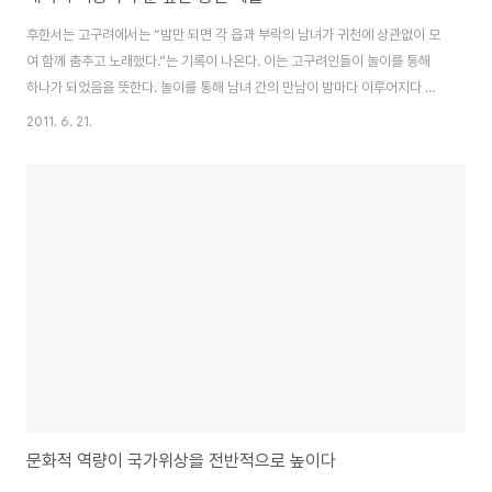
후한서는 고구려에서는 “밤만 되면 각 읍과 부락의 남녀가 귀천에 상관없이 모
여 함께 춤추고 노래했다.”는 기록이 나온다. 이는 고구려인들이 놀이를 통해
하나가 되었음을 뜻한다. 놀이를 통해 남녀 간의 만남이 밤마다 이루어지다 보
니 상대방을 이해하는 폭도 훨씬 넓어졌다. 젊은 남녀는 이렇게 공동체 행사를
2011. 6. 21.
통해 자연스럽게 만났고, 자신의 배필을 골랐다. 이 같은 풍속은 고구려가 공동
체의식이 매우 높으며, 동시에 개방적 사회였음을 보여준다. 결혼제도도 마찬
가지였다. 고구려에서는 연애혼이 일반적으로 행해졌다. 또한 성도 개방적이었
다. 그런데 이러한 개방적인 면은 풍속과 밀접한 관련이 있다. 고구려인들은 길
을 가다가도 서로 마주치면 잘 안다는 표시로 손을 흔들어 주었다. 공동체의식
을 확인하는 작업은 일상생활 속에..
문화적 역량이 국가위상을 전반적으로 높이다