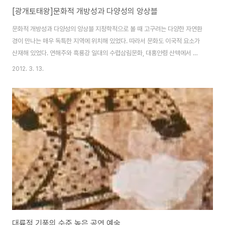
[광개토태왕]문화적 개방성과 다양성의 앙상블
문화적 개방성과 다양성의 앙상블 지정학적으로 볼 때 고구려는 다양한 자연환
경이 만나는 매우 독특한 지역에 위치해 있었다. 따라서 문화도 이국적 요소가
산재해 있었다. 연해주와 흑룡강 일대의 수렵삼림문화, 대홍안령 산맥에서 몽
골로 이어지는 초원유목문화, 화북의 농경문화, 중국 양자강 유역의 남방문화,
2012. 3. 13.
그리고 한반도 문화 등이 복합적으로 어우러졌다. 영토 확장에 따라 수많은 종
족들이 다양한 문화를 보존한 채 고구려제국의 백성이 되었으며, 고구려는 이
들을 수용해 독특하고 수준 높은 문화를 완성시킨다. 이종의 문화를 융합해 새
로운 문화를 창조해 낸 것이다. 이는 점차 고구려 독창적인 문화로 발전해 나간
다. 고구려 문화가 지닌 자유는 독특한 지리적, 문화적 특성과 유목민족의 문화
가 함께 어우러진 것이었다. 이 같..
대륙적 기풍의 수준 높은 공연 예술