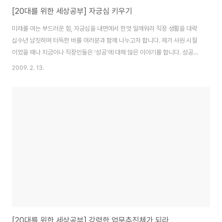
[20대를 위한 세상공부] 자긍심 키우기
미래를 여는 부드러운 힘, 자긍심을 내면에서 한껏 일깨워라 직장 생활을 대략
십수년 남짓하며 터득한 바를 여러분과 함께 나누고자 합니다. 제가 사원 시절
이었을 때나 지금이나 직장인들은 ‘성공’에 대해 많은 이야기를 합니다. 성공이
무엇일까요? 직장 내 성공과 더불어 사회적 성공을 위해서는 무엇을 해야 할까
2009. 2. 13.
요? 흔히, 우리는 주변에서 많이 배우지 못했거나, 없던 사람이 경제적 부를 이
루거나 성공하는 것을 보면 하나같이 그 배경에는 본인의 능력을 뛰어 넘는 운
이나, 요행수가 작용했을 것으로 말하곤 합니다. 별다른 노력 없이 행운이 찾아
왔다고 믿는 거죠. 저는 종종 ‘운이 좋아서’ 성공했다는 투로 누군가의 성공 이
야기를 말하는 사람들을 지켜 보았습니다. 그런데 그들은 정말 운 때문에만 성
공한 것일까요? 저는 ..
[20대를 위한 세상공부] 강력한 업무추진체가 되라