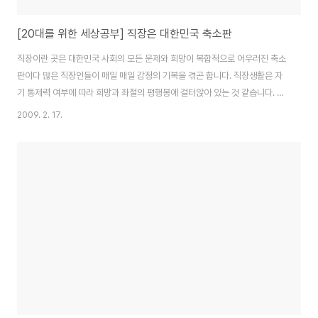
[20대를 위한 세상공부] 직장은 대한민국 축소판
직장이란 곳은 대한민국 사회의 모든 문제와 희망이 복합적으로 어우러진 축소
판이다 많은 직장인들이 매일 매일 감정의 기복을 겪곤 합니다. 직장생활은 자
기 통제력 여부에 따라 희망과 좌절의 평행봉에 걸터앉아 있는 것 같습니다. 똑
같은 현상에 대한 반응이나, 심적 상태의 변화도 때와 장소에 따라 다릅니다. 자
2009. 2. 17.
신이 아닌 환경의 영향이 더 크다는 것이죠. 몇 해 전 인터넷에 무릎을 구부리고
쓰러진 사람 모양의 디자인에 사선을 그은 ‘좌절금지’라는 팻말이 크게 유행한
적 있는데, 아마 직장인들이 겪는 좌절감도 이 표식과 크게 다르지 않을 거라고
봅니다. 더구나 요즘처럼 모든 게 뒤얽혀 있어 복잡하며 다원적 가치가 상존해
있고, 직장 내 무한 경쟁이 벌어지는 시대에는 말이죠. 직장에는 온갖 문화와 관
습, 전례가 있습..