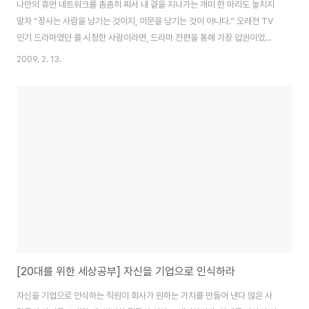
나만의 휴먼 네트워크를 촘촘히 짜서 내 곁을 지나가는 개미 한 마리도 놓치지
말자 “장사는 사람을 남기는 것이지, 이문을 남기는 것이 아니다.” 오래전 TV
인기 드라마였던 를 시청한 사람이라면, 드라마 전편을 통해 가장 압권이었던
이 같은 대사를 기억하고 있을 것입니다. 장사는 ‘사람을 남기는 것’이다? 이 말
2009. 2. 13.
엔 고금을 넘나드는 사람과 사업의 비밀, 나아가 인간관계를 통한 성공의 비밀
이 숨어 있습니다. 직장생활을 하며 여러분이 이제부터 남겨야 할 것이 무엇인
지를 지금부터 곰곰히 생각해 보시기 바랍니다. 사회생활을 하다보면, 세상사
가 다 얽히고 섥혀 있다는 것을 알게 됩니다. 한두 사람 통하면 금방 상대를 알
게 되고, 거래의 진실이나, 가격의 적정성도 파악하게 됩니다. 평판은 물론이고
요. 경험이 많아 들..
[20대를 위한 세상공부] 자신을 기업으로 인식하라
자신을 기업으로 인식하는 직원이 회사가 원하는 가치를 만들어 낸다 많은 사