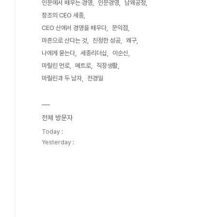
인문에서 배우는 경영
인문경영
남왜공정
창조의 CEO 세종
CEO 산에서 경영을 배우다
문익점
마흔으로 산다는 것
진정한 성공
왜구
나에게 묻는다
세종리더십
이순신
마릴린 먼로
메트로
직장생활
마릴린과 두 남자
전경일
전체 방문자
Today :
Yesterday :