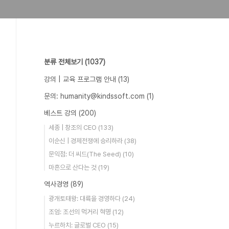
분류 전체보기
(1037)
강의 | 교육 프로그램 안내
(13)
문의: humanity@kindssoft.com
(1)
베스트 강의
(200)
세종 | 창조의 CEO
(133)
이순신 | 경제전쟁에 승리하라
(38)
문익점: 더 씨드(The Seed)
(10)
마흔으로 산다는 것
(19)
역사경영
(89)
광개토태왕: 대륙을 경영하다
(24)
조엄: 조선의 먹거리 혁명
(12)
누르하치: 글로벌 CEO
(15)