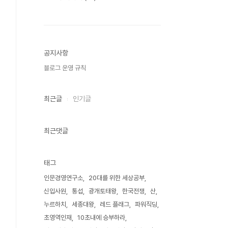
공지사항
블로그 운영 규칙
최근글
인기글
최근댓글
태그
인문경영연구소
20대를 위한 세상공부
신입사원
통섭
광개토태왕
한국전쟁
산
누르하치
세종대왕
레드 플래그
파워직딩
초영역인재
10초내에 승부하라