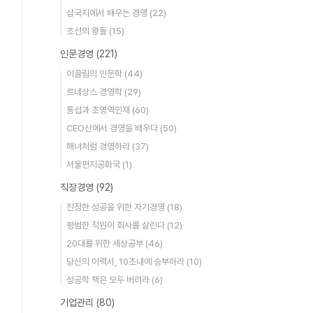
삼국지에서 배우는 경영
(22)
조선의 왕들
(15)
인문경영
(221)
이끌림의 인문학
(44)
르네상스 경영학
(29)
통섭과 초영역인재
(60)
CEO산에서 경영을 배우다
(50)
해녀처럼 경영하라
(37)
서울편지공화국
(1)
직장경영
(92)
진정한 성공을 위한 자기경영
(18)
평범한 직원이 회사를 살린다
(12)
20대를 위한 세상공부
(46)
당신의 이력서, 10초내에 승부하라
(10)
성공학 책은 모두 버려라
(6)
기업관리
(80)