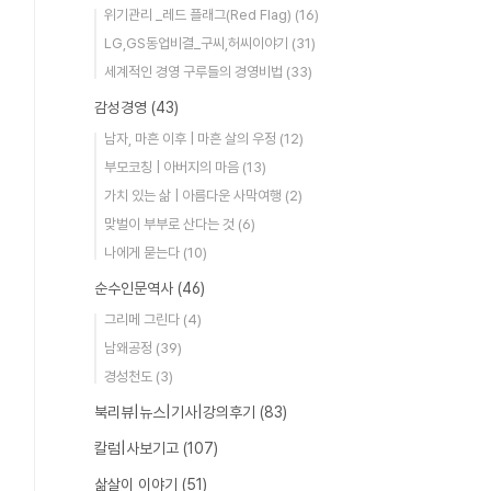
위기관리 _레드 플래그(Red Flag)
(16)
LG,GS동업비결_구씨,허씨이야기
(31)
세계적인 경영 구루들의 경영비법
(33)
감성경영
(43)
남자, 마흔 이후 | 마흔 살의 우정
(12)
부모코칭 | 아버지의 마음
(13)
가치 있는 삶 | 아름다운 사막여행
(2)
맞벌이 부부로 산다는 것
(6)
나에게 묻는다
(10)
순수인문역사
(46)
그리메 그린다
(4)
남왜공정
(39)
경성천도
(3)
북리뷰|뉴스|기사|강의후기
(83)
칼럼|사보기고
(107)
삶살이 이야기
(51)