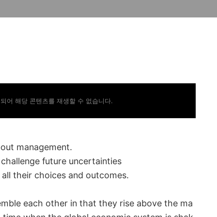
되어 해당 콘텐츠를 재생할 수 없습니다.
about management.
challenge future uncertainties
all their choices and outcomes.
ble each other in that they rise above the ma