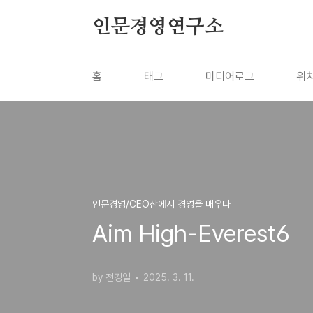
본문 바로가기
인문경영연구소
홈
태그
미디어로그
위
인문경영/CEO산에서 경영을 배우다
Aim High-Everest6
by 전경일
2025. 3. 11.