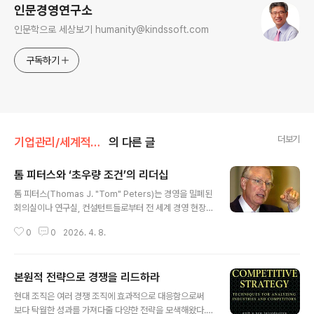
인문경영연구소
인문학으로 세상보기 humanity@kindssoft.com
구독하기
더보기
기업관리/세계적인 경영 구루들의 경영비법
의 다른 글
톰 피터스와 ‘초우량 조건’의 리더십
글 내용
톰 피터스(Thomas J. "Tom" Peters)는 경영을 밀폐된
회의실이나 연구실, 컨설턴트들로부터 전 세계 경영 현장
속으로 끌어낸 인물로 평가받고 있다. 현대 경영학의 아버
0
0
2026. 4. 8.
지라 불리느 피터 드러커의 사상이 많은 저술과 연구 활동
으로 확립된 것이라면, 톰 피터스는 그 본인이 컨설턴트이
자 저술가, 세미나 강사 등으로서 자신의 사상과 열정, 스타
본원적 전략으로 경쟁을 리드하라
일을 하나의 사상으로 결집시킨 것이다.톰 피터스는 빠르
글 내용
게 변하는 정보화시대에 맞게 기업은 기존의 낡은 관념을
현대 조직은 여러 경쟁 조직에 효과적으로 대응함으로써
타파하고 열정과 혁신을 통해 고객에게 새로운 경험을 제
보다 탁월한 성과를 가져다줄 다양한 전략을 모색해왔다.