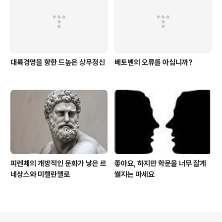
대륙경영을 향한 드높은 상무정신
베토벤의 오류를 아십니까?
피렌체의 개방적인 문화가 낳은 르
좋아요, 하지만 학문을 너무 잘게
네상스와 미켈란젤로
썰지는 마세요