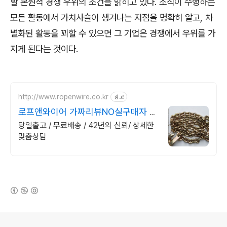
할 본원적 경쟁 우위의 조건을 밝히고 있다
.
조직이 수행하는
모든 활동에서 가치사슬이 생겨나는 지점을 명확히 알고
,
차
별화된 활동을 꾀할 수 있으면 그 기업은 경쟁에서 우위를 가
지게 된다는 것이다
.
http://www.ropenwire.co.kr
광고
로프앤와이어 가짜리뷰NO실구매자 후
기증명
당일출고 / 무료배송 / 42년의 신뢰/ 상세한
맞춤상담
(새창열림)
로그 정보