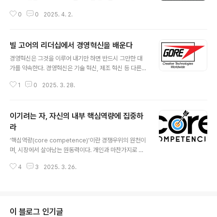
공하라고 주문한다. 그는 고객의 꿈을 실현시켜 줄 새로운
최선의 전략이란 궁극적으로 그 조직이 당면한 특수한 주
인재경영을 강조하고 있다. 더불어 우리 시대의 패러다임
0
0
2025. 4. 2.
변 여건을 반영하여 독특한 구조를 갖추는 것이라 하겠다.
이 근본적으로 변했음을 경고하면서 이러한 변화와 불확실
그러나 보다 넓은 의미에서 살펴보면, 방어적으로 유리한
성의 미래를 즐기라고 말한다. 그의..
위치를 만들고 또 같은 분야의 경쟁자들을 능가하기 위해
빌 고어의 리더십에서 경영혁신을 배운다
서는, 일관성을 가진 3가지의 본원적 전략이 필요하다. 이
글 내용
3요소를 마이클 포터는 경쟁전략>에서 자세히 다루고 있
경영혁신은 그것을 이루어 내기만 하면 반드시 그만한 대
다. 물론 이 중 한 가지 이상의 접근방식을 추구해 성공을
가를 약속한다. 경영혁신은 기술 혁신, 제조 혁신 등 다른
거두는 조직도 있다. 그러나 이런 방식으론 대부분 끝까지
종류의 혁신보다 더 지속적인 경쟁우위를 유지하게 하는
성공하기 어렵다. 3가지 본원적 전략 중 어느 하나를 효율
1
0
2025. 3. 28.
엄청난 힘을 갖고 있다. 하멜과 프라할라드는 조직이 전술
적으로 수행하기 위해서는, 적절한 전략을 설정하고 이를
적, 전략적으로 취할 수 있는 우위가 대부분 일시적 현상에
향해 전력투구해야 한다. 복수의 접근 방..
불과하다고 주장한다. 새로운 기술이나 전략 등은 빠르게
이기려는 자, 자신의 내부 핵심역량에 집중하
전파되어 금세 무용지물이 된다. 결국 그 어떤 다른 요인도
조직원들의 동기부여와 모집, 활용 등과 관련해 새로운 방
라
글 내용
법을 창출한 경영혁신가의 리더십에 비할 바가 못 된다. 하
‘핵심역량(core competence)’이란 경쟁우위의 원천이
멜과 프라할라드는 경영혁신의 대표적 리더로 한 남자를
며, 시장에서 살아남는 원동력이다. 개인과 마찬가지로 조
꼽았다. 바로 빌 고어다. 1958년, 빌 고어(Wilbert L. "B
직 또한 자신이 가장 잘 할 수 있는 핵심역량에 집중하는 것
ill" Gore)가 듀폰에서의 안락한 생활을 청산한 후 자신의
4
3
2025. 3. 26.
이 가장 효율적이다. 이런 핵심역량의 개념은 게리 하멜과
회사를 설립..
C.K. 프라할라드의 논문 《The Core Competence of
the Corporation》에 의해 더 구체화되기 시작했다. 핵
심역량은 단순히 자기가 잘할 수 있는 것이라는 차원을 넘
어선다. 하멜과 프라할라드에게 있어 핵심역량은 4가지 조
이 블로그 인기글