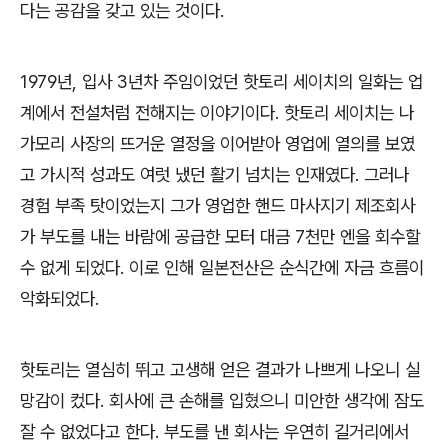
다는 공감을 갖고 있는 것이다
.
1979
년
,
입사
3
년차 주임이었던 핫토리 세이치의 일화는 업
계에서 전설처럼 전해지는 이야기이다
.
핫토리 세이치는 나
가모리 사장의 뜨거운 열정을 이어받아 영업에 열의를 보였
고 가시적 성과도 여럿 냈던 활기 넘치는 인재였다
.
그러나
경험 부족 탓이었는지 그가 영업한 핸드 마사지기 제조회사
가 부도를 내는 바람에 공급한 모터 대금
7
천만 엔을 회수할
수 없게 되었다
.
이로 인해 일본전산은 순식간에 자금 흐름이
악화되었다
.
핫토리는 열심히 뛰고 고생해 얻은 결과가 나쁘게 나오니 실
망감이 컸다
.
회사에 큰 손해를 입혔으니 미안한 생각에 잠도
잘 수 없었다고 한다
.
부도를 낸 회사는 우연히 길거리에서