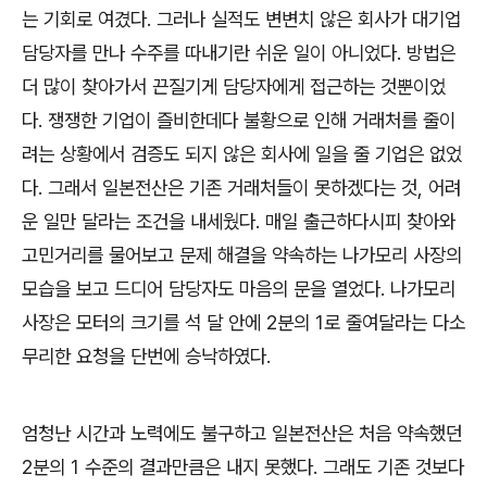
는 기회로 여겼다
.
그러나 실적도 변변치 않은 회사가 대기업
담당자를 만나 수주를 따내기란 쉬운 일이 아니었다
.
방법은
더 많이 찾아가서 끈질기게 담당자에게 접근하는 것뿐이었
다
.
쟁쟁한 기업이 즐비한데다 불황으로 인해 거래처를 줄이
려는 상황에서 검증도 되지 않은 회사에 일을 줄 기업은 없었
다
.
그래서 일본전산은 기존 거래처들이 못하겠다는 것
,
어려
운 일만 달라는 조건을 내세웠다
.
매일 출근하다시피 찾아와
고민거리를 물어보고 문제 해결을 약속하는 나가모리 사장의
모습을 보고 드디어 담당자도 마음의 문을 열었다
.
나가모리
사장은 모터의 크기를 석 달 안에
2
분의
1
로 줄여달라는 다소
무리한 요청을 단번에 승낙하였다
.
엄청난 시간과 노력에도 불구하고 일본전산은 처음 약속했던
2
분의
1
수준의 결과만큼은 내지 못했다
.
그래도 기존 것보다