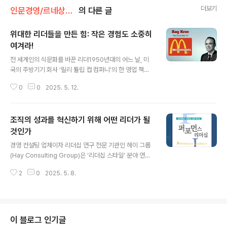
더보기
인문경영/르네상스 경영학
의 다른 글
위대한 리더들을 만든 힘: 작은 경험도 소중히
여겨라!
글 내용
전 세계인의 식문화를 바꾼 리더1950년대의 어느 날, 미
국의 주방기기 회사 ‘릴리 튤립 컵 컴퍼니’의 한 영업 책임
자는 캘리포니아 인근의 작은 레스토랑에서 멀티믹서 제품
0
0
2025. 5. 12.
을 8대나 구입해 갔다는 말을 듣고 호기심에 직접 그곳을
찾아갔다. 현장에 도착한 그는 그 많은 멀티믹서가 왜 필요
했는지 단번에 알게 되었다. 가게는 햄버거와 밀크셰이크
조직의 성과를 혁신하기 위해 어떤 리더가 될
를 사려는 손님들로 북새통을 이루고 있었다. 이 영업 책임
자는 주인 형제에게 새로운 프랜차이즈 가게를 열게 해주
것인가
글 내용
면 총 판매액의 0.5%를 지불하겠다고 제안했다. 형제가
경영 컨설팅 업체이자 리더십 연구 전문 기관인 헤이 그룹
제안을 수락한 덕분에 그는 1955년 일리노이 주에 메뉴,
(Hay Consulting Group)은 ‘리더십 스타일’ 분야 연구
매장구조, 운영방식, 금색 아치의 로고와 주인 형제의 이름
에서 각광을 받고 있습니다. 헤이 그룹은《퍼포먼스 리더
까지 고스란히 딴 가게를 열 수 있었다. 그 식당이 바로 맥
2
0
2025. 5. 8.
십》을 통해 최근 리더십 연구 중에서 가장 주목할 만한 성
도날드였고, 믹서기 영업 책임자..
과를 제시하고 있습니다. 즉 전 세계의 다양한 분야에서 책
임을 맡고 있는 리더들을 대상으로 리서치를 실시하여 리
더의 역량과 리더십 스타일 간의 인과관계를 밝혀낸 것입
니다. 헤이 그룹에 의하면, 리더들은 리더로서 자신의 감성
이 블로그 인기글
을 파악하고 주변 사람의 감성도 정확하게 짚어낼 수 있는