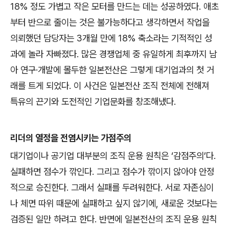
18%
정도 가볍고 작은 모터를 만드는 데는 성공하였다
.
애초
부터 반으로 줄이는 것은 불가능하다고 생각하면서 작업을
의뢰했던 담당자는
3
개월 만에
18%
축소라는 기적적인 성
과에 놀라 자빠졌다
.
많은 경쟁업체 중 유일하게 최후까지 남
아 연구
·
개발에 몰두한 일본전산은 그렇게 대기업과의 첫 거
래를 트게 되었다
.
이 사건은 일본전산 조직 전체에 전해져
특유의 끈기와 도전적인 기업문화를 창조해냈다
.
리더의 열정을 전염시키는 가점주의
대기업이나 공기업 대부분의 조직 운용 원칙은
‘
감점주의
’
다
.
실패하면 점수가 깎인다
.
그리고 점수가 깎이지 않아야 안정
적으로 승진한다
.
그래서 실패를 두려워한다
.
서로 자존심이
나 체면 따위 때문에 실패하고 싶지 않기에
,
새로운 것보다는
검증된 일만 하려고 한다
.
반면에 일본전산의 조직 운용 원칙