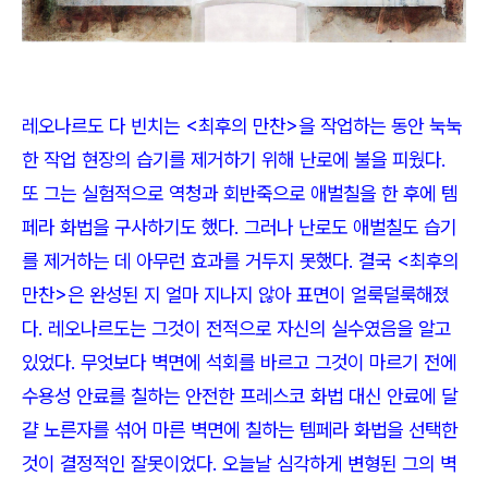
레오나르도 다 빈치는
<
최후의 만찬
>
을 작업하는 동안 눅눅
한 작업 현장의 습기를 제거하기 위해 난로에 불을 피웠다
.
또 그는 실험적으로 역청과 회반죽으로 애벌칠을 한 후에 템
페라 화법을 구사하기도 했다
.
그러나 난로도 애벌칠도 습기
를 제거하는 데 아무런 효과를 거두지 못했다
.
결국
<
최후의
만찬
>
은 완성된 지 얼마 지나지 않아 표면이 얼룩덜룩해졌
다
.
레오나르도는 그것이 전적으로 자신의 실수였음을 알고
있었다
.
무엇보다 벽면에 석회를 바르고 그것이 마르기 전에
수용성 안료를 칠하는 안전한 프레스코 화법 대신 안료에 달
걀 노른자를 섞어 마른 벽면에 칠하는 템페라 화법을 선택한
것이 결정적인 잘못이었다
.
오늘날 심각하게 변형된 그의 벽