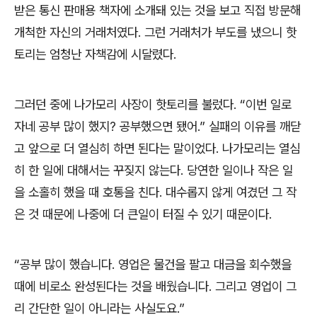
받은 통신 판매용 책자에 소개돼 있는 것을 보고 직접 방문해
개척한 자신의 거래처였다
.
그런 거래처가 부도를 냈으니 핫
토리는 엄청난 자책감에 시달렸다
.
그러던 중에 나가모리 사장이 핫토리를 불렀다
. “
이번 일로
자네 공부 많이 했지
?
공부했으면 됐어
.”
실패의 이유를 깨닫
고 앞으로 더 열심히 하면 된다는 말이었다
.
나가모리는 열심
히 한 일에 대해서는 꾸짖지 않는다
.
당연한 일이나 작은 일
을 소홀히 했을 때 호통을 친다
.
대수롭지 않게 여겼던 그 작
은 것 때문에 나중에 더 큰일이 터질 수 있기 때문이다
.
“
공부 많이 했습니다
.
영업은 물건을 팔고 대금을 회수했을
때에 비로소 완성된다는 것을 배웠습니다
.
그리고 영업이 그
리 간단한 일이 아니라는 사실도요
.”