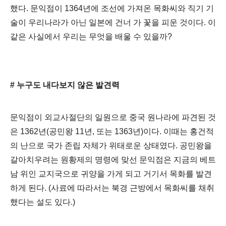
했다
.
문익점이
1364
년에 조선에 가져온 목화씨와 직기 기
술이 우리나라가 아닌 일본에 건너 가 꽃을 피운 것이다
.
이
같은 사실에서 우리는 무엇을 배울 수 있을까
?
#
누구도 내다보지 않은 발견력
문익점이 외교사절단의 일원으로 중국 원나라에 파견된 것
은
1362
년
(
공민왕
11
년
,
또는
1363
년
)
이다
.
이때는 홍건적
의 난으로 국가 존립 자체가 위태로운 상태였다
.
공민왕을
갈아치우려는 원황제의 명령에 맞선 문익점은 지금의 베트
남 위인 교지국으로 귀양을 가게 되고 거기서 목화를 발견
하게 된다
. (
사료에 따라서는 북경 근방에서 목화씨를 채취
했다는 설도 있다
.)