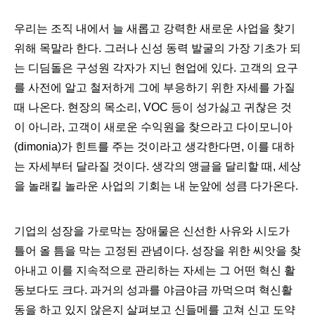
우리는 조직 내에서 늘 새롭고 강력한 새로운 사업을 찾기
위해 목말라 한다
.
그러나 신성 동력 발굴의 가장 기초가 되
는 디딤돌은 구성원 각자가 지닌 현업에 있다
.
고객의 요구
를 사전에 알고 철저하게 그에 부응하기 위한 자세를 가질
때 나온다
.
현장의 목소리
, VOC
등이 성가싫고 귀찮은 것
이 아니라
,
고객이 새로운 수익원을 찾으라고 다이모니아
(dimonia)가 힌트를 주는 것이라고 생각한다면
,
이를 대하
는 자세부터 달라질 것이다
.
생각의 앵글을 달리할 때
,
세상
을 놀래킬 놀라운 사업의 기회는 내 눈앞에 성큼 다가온다
.
기업의 성장을 가로막는 장애물은 신선한 사유와 시도가
틀어 올 틈을 막는 고정된 관념이다
.
성장을 위한 씨앗을 찾
아내고 이를 지속적으로 관리하는 자세는 그 어떤 혁신 활
동보다도 크다
.
과거의 성과를 야금야금 까먹으며 혁신활
동을 하고 있지 않은지 살펴보고 신들메를 고쳐 신고 도약