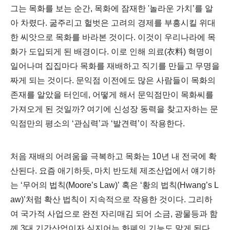
그는 목화를 보는 순간
, 목화에 잠재한 '놀라운
가치
’
를 알
아 차렸다
.
굶주리고 헐벗은 고려의 경제를 부흥시킬 위대
한 씨앗으로 목화를 바라본 것이다
.
이것이 우리나라에 목
화가 도입되게 된 배경이다
.
이로 인해 의료
(
衣料
)
혁명이
일어나며 집집마다 목화를 재배하고 직기를 만들고 무명을
짜게 되는 것이다
.
문익점 이전에도 많은 사람들이 목화의
존재를 알았을 터인데
,
어떻게 해서 문익점만이 목화씨를
가져오게 된 것일까
?
여기에 신성장 동력을 찾고자하는 문
익점만의 평소의
‘
관심력
’
과
‘
발견력
’
이 작용한다
.
처음 재배의 어려움을 극복하고 목화는
10
년 내 전국에 확
산된다
.
요즘 애기하듯
,
마치 반도체 제조산업에서 얘기하
는
‘
무어의 법칙
(Moore’s Law)’
혹은
‘
황의 법칙
(Hwang’s L
aw)’
처럼 확산 법칙이 지속적으로 작용한 것이다
.
그리하
여 국가적 사업으로 완전 자리매김 되어 소금
,
광물등과 함
께
3
대 기간산업이자 심지어는 화폐의 기능도 맡게 된다
.