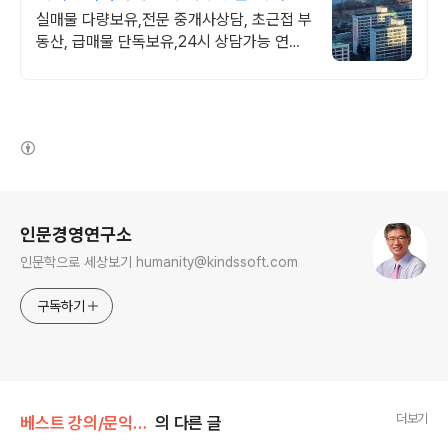
목화아파트 전문
실매물 다량보유,전문 중개사상담, 초근접 부
동산, 급매물 단독보유,24시 상담가능 연락
시 즉시 투어가능(주말가능), 신속 정확 깔끔
한 중개
(새창열림)
로그 정보
인문경영연구소
인문학으로 세상보기 humanity@kindssoft.com
구독하기
더보기
베스트 강의/문익점: 더 씨드(The Seed)
의 다른 글