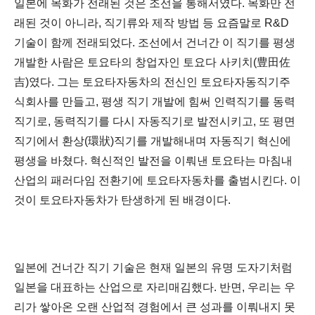
일본에 목화가 전래된 것은 조선을 통해서였다
.
목화만 전
래된 것이 아니라
,
직기류와 제작 방법 등 요즘말로
R&D
기술이
함께 전래되었다
.
조선에서 건너간 이 직기를 평생
개발한 사람은 토요타의 창업자인 토요다 사키치
(
豊田佐
吉
)
였다
.
그는 토요타자동차의 전신인 토요타자동직기주
식회사를 만들고
,
평생 직기 개발에 힘써 인력직기를 동력
직기로
,
동력직기를 다시 자동직기로 발전시키고
,
또 평면
직기에서 환상
(
環狀
)
직기를 개발해내며 자동직기 혁신에
평생을 바쳤다
.
혁신적인 발전을 이뤄낸 토요타는 마침내
산업의 패러다임 전환기에 토요타자동차를 출범시킨다
.
이
것이 토요타자동차가 탄생하게 된 배경이다
.
일본에 건너간 직기 기술은 현재 일본의 유명 도자기처럼
일본을 대표하는 산업으로 자리매김했다
.
반면
,
우리는 우
리가 쌓아온 오랜 산업적 경험에서 큰 성과를 이뤄내지 못