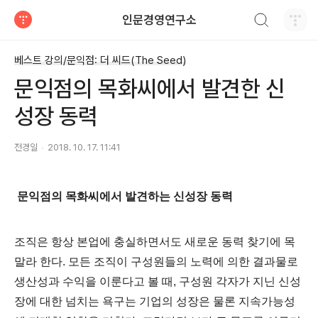
검색하기
인문경영연구소
티스토리
베스트 강의/문익점: 더 씨드(The Seed)
문익점의 목화씨에서 발견한 신
성장 동력
전경일
2018. 10. 17. 11:41
문익점의 목화씨에서 발견하는
신성장 동력
조직은 항상 본업에 충실하면서도 새로운 동력 찾기에 목
말라 한다
.
모든 조직이 구성원들의 노력에 의한 결과물로
생산성과 수익을 이룬다고 볼 때
,
구성원 각자가 지닌 신성
장에 대한 넘치는 욕구는 기업의 성장은 물론 지속가능성