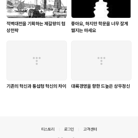
적벽대전을 기획하는 제갈량의 협
좋아요, 하지만 학문을 너무 잘게
상전략
썰지는 마세요
기존의 혁신과 통섭형 혁신의 차이
대륙경영을 향한 드높은 상무정신
의안내
티스토리
로그인
고객센터