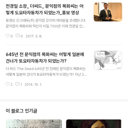
전경일 소장_ 더씨드_ 문익점의 목화씨는 어
떻게 도요타자동차가 되었는가_홍보 영상
글 내용
동영상 ⓒ크래듀(주) 문익점 강의에 여러분을 초대합니다.
문익점의 목화씨와 혁신의 비밀 700년! 이제 전경일 인문
경영연구소장의 강의로 만납니다.
0
0
2017. 3. 8.
645년 전 문익점의 목화씨는 어떻게 일본에
건너가 토요타자동차가 되었는가?
글 내용
더 씨드 The Seed 645년 전 전래된 문익점의 목화씨는
어떻게 일본에 건너가 토요타자동차가 되었는가? 지난 20
08년 일본 나고야의 토요타산업기념관 앞에 섰다. 많은 사
2
1
2014. 10. 1.
람들이 이곳을 찾았지만, 내가 찾은 이유는 간명하다. 문익
점을 만나기 위해서이다. 오늘날 대부분 한국인들은 렉서
스가 길에 굴러다는 것은 보아도, 일본 토요타가 만들어진
배경에 문익점과 목화씨, 그리고 문익점 당시 만든 직기가
자리잡고 있다는 사실을 아는 사람은 극히 적을 것이다. 한
이 블로그 인기글
국과 일본, 문익점과 토요타야말로 한일간 산업의 격차, 국
운의 차이를 결정하는 주요 바로미터가 된다. 7년간의 연
구 작업을 통해 라는 책을 냈는데, 그 서문에 내가 왜 그 책