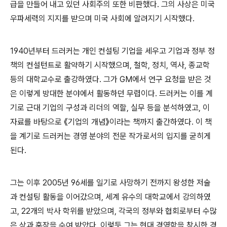
급을 만들어 내고 있던 사회주의 또한 비판했다
.
그의 사상은 미국
우파세력의 지지를 받으며 미국 사회에 알려지기 시작했다
.
1940
년부터 드러커는 개인 컨설팅 기업을 세우고 기업과 정부 정
책의 컨설턴트로 활약하기 시작했으며
,
철학
,
정치
,
역사
,
종교학
등의 대학교수로 출강하였다
.
그가
GM
에서 연구 요청을 받은 것
은 이렇게 방대한 분야에서 활동하던 무렵이다
.
드러커는 이를 계
기로 근대 기업의 구성과 리더의 역할
,
실무 등을 분석하였고
,
이
자료를 바탕으로
《
기업의 개념
》
이라는 책까지 출간하였다
.
이 책
을 계기로 드러커는 경영 분야의 전문 작가로서의 입지를 굳히게
된다
.
그는 이후
2005
년
96
세를 일기로 사망하기 전까지 왕성한 저술
과 컨설팅 활동을 이어갔으며
,
세계 유수의 대학교에서 강의하였
고
, 22
개의 박사 학위를 받았으며
,
각국의 정부와 협회로부터 수많
은 상과 훈장을 수여 받았다
.
이렇듯 그는 현대 경영학을 창시한 경