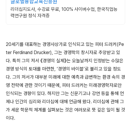
글로벌융합교육진흥원
리더십지도사, 수강료 무료, 100% 사이버수업, 한국직업능
력연구원 정식 자격증
20
세기를 대표하는 경영사상가로 인식되고 있는 피터 드러커
(Pe
ter Ferdinand Drucker),
그는 경영학의 창시자로 추앙받고 있
다
.
특히 그의 저서
《
경영의 실제
》
는 오늘날까지 인정받는 수많은
경영 방식의 토대를 마련한
, ‘
경영의 바이블
’
로 불리고 있을 정도
다
.
그의 저서가 대부분 미래에 대한 예측과 급변하는 환경 속의 경
영 전략에 관한 것이기 때문에
,
피터 드러커는 미래경영학자로만
인식되는 경향이 있다
.
하지만 그는 신문기고나 강연 등을 통해 언
제나 인간의 심리와 리더십에 대해 언급해 왔다
.
리더십에 관해 그
가 세운 학문적 체계를 살펴보는 것은 여러모로 뜻 깊은 일이 될 것
이다
.