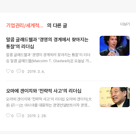
더보기
기업관리/세계적인 경영 구루들의 경영비법
의 다른 글
말콤 글래드웰과 ‘경영의 경계에서 찾아지는
통찰’의 리더십
글 내용
말콤 글래드웰과 ‘경영의 경계에서 찾아지는 통찰’의 리더
십 말콤 글래드웰(Malcolm T. Gladwell)은 오늘날 가장
영향력 있는 경영 사상가 가운데 한 명이다. 그의 첫 번째
0
0
2019. 3. 6.
책인 《티핑 포인트》가 엄청난 성공을 거두면서, 그는 한 사
람의 언론인에서 ‘마케팅의 신’으로 등극했다. 그 후 글래드
웰은 펜과 마이크를 번갈아 쥐며 저술과 강연활동에 힘을
오마에 겐이치와 ‘전략적 사고’의 리더십
쏟았고, 그의 책과 기사들은 미국 경영대학생들의 필독서
글 내용
가 되었다. 그가 미치는 영향력은 비즈니스 분야뿐만 아니
오마에 겐이치와 ‘전략적 사고’의 리더십 오마에 겐이치(大
라 정치, 대중문화 등 전 영역에 걸쳐있다. 말콤 글래드웰은
前 硏一)는 아시아를 대표하는 경영컨설턴트이자 경영학
심리학과 사회학·인류학 등을 동원해 비즈니스적 통찰력을
자이다. 그는 경영 전략에 신선한 접근을 제시하여 리더들
불러일으키는 독특한 영역을 개척해 왔다. '티핑포인트',
0
0
2019. 2. 28.
로 하여금 혁신적이고 파격적인 용어로 경영을 생각할 수
'블링크'로 명성을 얻었다. 그에 의하면 중요한 변화나 핵심
있게 했다. 이는 에서 피터 드러커(Peter Ferdinand Dru
적 사고(思考..
cker), 톰 피터스(Tom J. Peters)와 함께 현대의 사상적
리더로 선정될 정도로 세계 경영계에 지대한 영향을 끼쳤