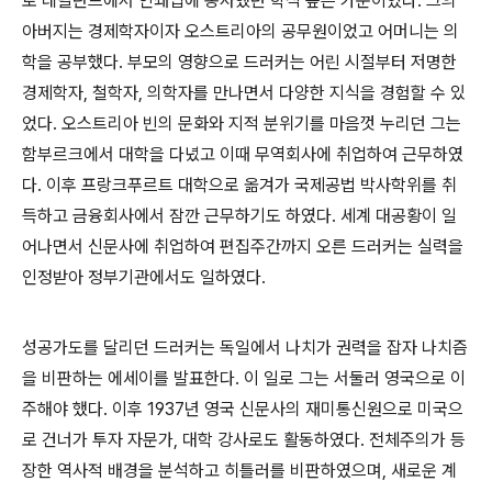
로 네덜란드에서 인쇄업에 종사했던 학식 높은 가문이었다
.
그의
아버지는 경제학자이자 오스트리아의 공무원이었고 어머니는 의
학을 공부했다
.
부모의 영향으로 드러커는 어린 시절부터 저명한
경제학자
,
철학자
,
의학자를 만나면서 다양한 지식을 경험할 수 있
었다
.
오스트리아 빈의 문화와 지적 분위기를 마음껏 누리던 그는
함부르크에서 대학을 다녔고 이때 무역회사에 취업하여 근무하였
다
.
이후 프랑크푸르트 대학으로 옮겨가 국제공법 박사학위를 취
득하고 금융회사에서 잠깐 근무하기도 하였다
.
세계 대공황이 일
어나면서 신문사에 취업하여 편집주간까지 오른 드러커는 실력을
인정받아 정부기관에서도 일하였다
.
성공가도를 달리던 드러커는 독일에서 나치가 권력을 잡자 나치즘
을 비판하는 에세이를 발표한다
.
이 일로 그는 서둘러 영국으로 이
주해야 했다
.
이후
1937
년 영국 신문사의 재미통신원으로 미국으
로 건너가 투자 자문가
,
대학 강사로도 활동하였다
.
전체주의가 등
장한 역사적 배경을 분석하고 히틀러를 비판하였으며
,
새로운 계