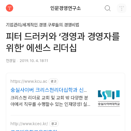
검색하기
인문경영연구소
티스토리
기업관리/세계적인 경영 구루들의 경영비법
피터 드러커와 ‘경영과 경영자를
위한’ 에센스 리더십
전경일
2019. 10. 4. 18:11
https://www.kcu.ac
광고
숭실사이버 크리스천리더십학과 신편
입생 모집 중!
크리스천 리더로 교회 및 교회 밖 다양한 분
야에서 직무를 수행할수 있는 인재양성! 실력
으로 승부하자, 숭실력자! 한국최초 사이버대
학교! 100% 온라인강의!
http://www.kcec.kr/
광고