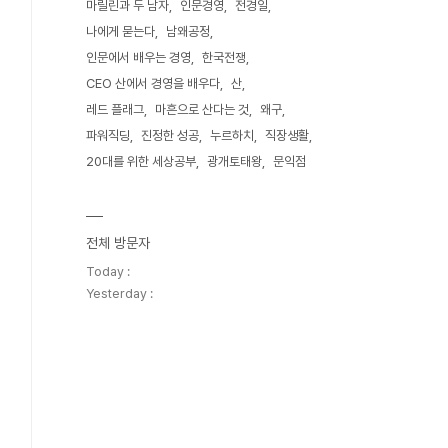
마릴린과 두 남자
인문경영
전경일
나에게 묻는다
남왜공정
인문에서 배우는 경영
한국전쟁
CEO 산에서 경영을 배우다
산
레드 플래그
마흔으로 산다는 것
왜구
파워직딩
진정한 성공
누르하치
직장생활
20대를 위한 세상공부
광개토태왕
문익점
전체 방문자
Today :
Yesterday :