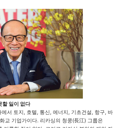
못할 일이 없다
가에서 토지
,
호텔
,
통신
,
에너지
,
기초건설
,
항구
,
바
 화교 기업가이다
.
리카싱의 청쿵
(
長江
)
그룹은