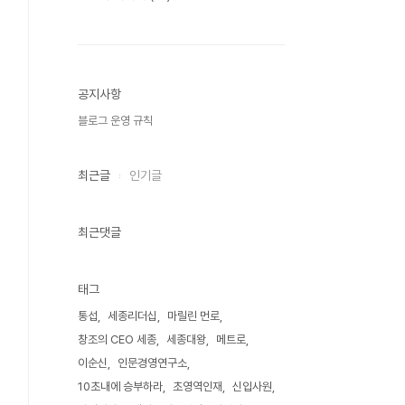
공지사항
블로그 운영 규칙
최근글
인기글
최근댓글
태그
통섭
세종리더십
마릴린 먼로
창조의 CEO 세종
세종대왕
메트로
이순신
인문경영연구소
10초내에 승부하라
초영역인재
신입사원