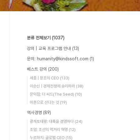
분류 전체보기
(1037)
강의 | 교육 프로그램 안내
(13)
문의: humanity@kindssoft.com
(1)
베스트 강의
(200)
세종 | 창조의 CEO
(133)
이순신 | 경제전쟁에 승리하라
(38)
문익점: 더 씨드(The Seed)
(10)
마흔으로 산다는 것
(19)
역사경영
(89)
광개토태왕: 대륙을 경영하다
(24)
조엄: 조선의 먹거리 혁명
(12)
누르하치: 글로벌 CEO
(15)