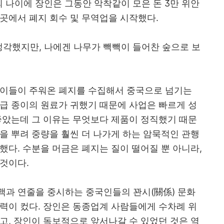
 나이에 장인은 그동안 악착같이 모은 돈
3
만 위안
그곳에서 폐지 회수 및 무역업을 시작했다
.
 생각했지만
,
나에겐 나무가 빽빽이 들어찬 숲으로 보
주이들이 주워온 폐지를 수집해서 중국으로 넘기는
급 종이의 원료가 귀했기 때문에 사업은 빠르게 성
좋았는데 그 이유는 무엇보다 제품이 정직했기 때문
을 뿌려 중량을 훨씬 더 나가게 하는 암묵적인 관행
부했다
.
수분을 머금은 폐지는 질이 떨어질 뿐 아니라
,
 것이다
.
맥과 연줄을 중시하는 중국인들의 꽌시
(
關係
)
문화
향력이 컸다
.
장인은 동종업계 사람들에게 수차례 위
하고
,
장인이 독보적으로 앞서나갈 수 있었던 것은 역