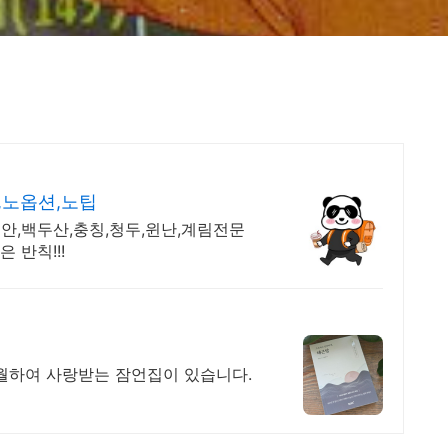
,노옵션,노팁
안,백두산,충칭,청두,윈난,계림전문
 반칙!!!
초월하여 사랑받는 잠언집이 있습니다.