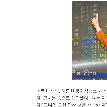
어둑한 새벽
,
허름한 옷차림으로 거리
다
.
그녀는 속으로 생각했다
. ‘
나는 지
다
!’
그녀의 그런 당찬 꿈은 척박한 