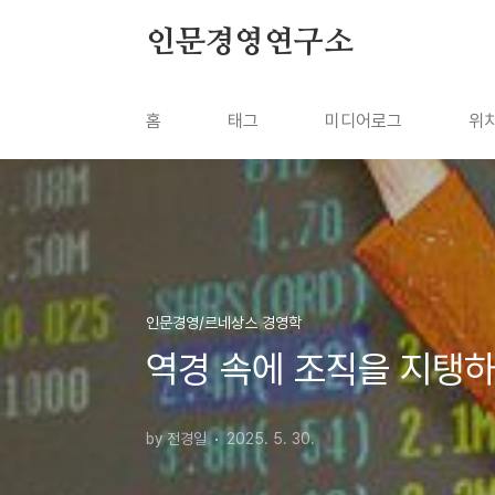
본문 바로가기
인문경영연구소
홈
태그
미디어로그
위
인문경영/르네상스 경영학
역경 속에 조직을 지탱하
by 전경일
2025. 5. 30.