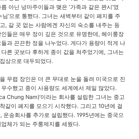
다름 아닌 넝마주이들과 맺은
‘
가족과 같은 꽌시
’
였
누님
’
으로 통했다
.
그녀는 새벽부터 같이 폐지를 주
주고
,
갈 곳 없는 사람에겐 자신의 숙소를 내주는 등
상인들은 매우 정이 깊은 것으로 유명한데
,
헤이룽장
그들과 끈끈한 정을 나누었다
.
게다가 용량이 적게 나
 다른 곳보다 후하게 종이 값을 쳐주었기에
,
그녀는
수집상으로 대두되었다
.
을 무렵 장인은 더 큰 무대로 눈을 돌려 미국으로 진
 우수했고 종이 사용량도 세계에서 제일 많았다
.
ca Chung Nam)’
이라는 회사를 설립한 그녀는 중고
악착같이 폐지를 모으기 시작했다
.
그리고
10
년에 걸
장
,
운송회사를 추가로 설립했다
. 1995
년에는 중국으
제지업체가 되는 주룽제지를 세웠다
.