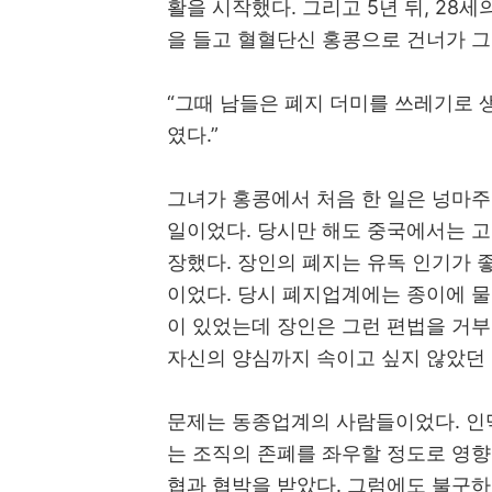
활을 시작했다
.
그리고
5
년 뒤
, 28
세의
을 들고 혈혈단신 홍콩으로 건너가 
“
그때 남들은 폐지 더미를 쓰레기로
였다
.”
그녀가 홍콩에서 처음 한 일은 넝마
일이었다
.
당시만 해도 중국에서는 고
장했다
.
장인의 폐지는 유독 인기가 
이었다
.
당시 폐지업계에는 종이에 물
이 있었는데 장인은 그런 편법을 거
자신의 양심까지 속이고 싶지 않았던
문제는 동종업계의 사람들이었다
.
인
는 조직의 존폐를 좌우할 정도로 영
협과 협박을 받았다
.
그럼에도 불구