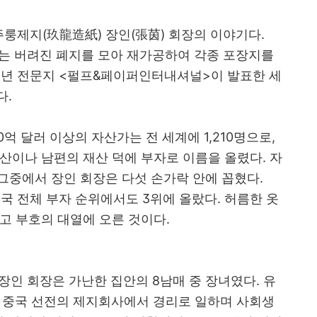
주룽제지
(
玖龍造紙
)
장인
(
張茵
)
회장의 이야기다
.
는 버려진 폐지를 모아 재가공하여 각종 포장지를
1
년 전문지
<
펄프
&
페이퍼인터내셔널
>
이 발표한 세
다
.
0
억 달러 이상의 자산가는 전 세계에
1,210
명으로
,
유산이나 남편의 재산 덕에 부자로 이름을 올렸다
.
자
그중에서 장인 회장은 다섯 손가락 안에 꼽혔다
.
국 전체 부자 순위에서도
3
위에 올랐다
.
허름한 옷
고 부호의 대열에 오른 것이다
.
 장인 회장은 가난한 집안의
8
남매 중 장녀였다
.
유
 중국 선전의 제지회사에서 경리로 일하며 사회생