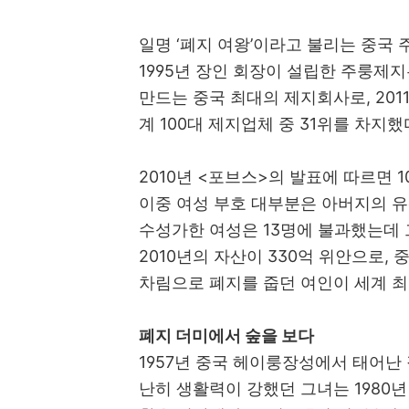
일명
‘
폐지 여왕
’
이라고 불리는 중국 
1995
년 장인 회장이 설립한 주룽제지
만드는 중국 최대의 제지회사로
, 201
계
100
대 제지업체 중
31
위를 차지했
2010
년
<
포브스
>
의 발표에 따르면
1
이중 여성 부호 대부분은 아버지의 
수성가한 여성은
13
명에 불과했는데 
2010
년의 자산이
330
억 위안으로
,
중
차림으로 폐지를 줍던 여인이 세계 최
폐지 더미에서 숲을 보다
1957
년 중국 헤이룽장성에서 태어난
난히 생활력이 강했던 그녀는
1980
년