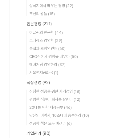
삼국지에서 배우는 경영
(22)
조선의 왕들
(15)
인문경영
(221)
이끌림의 인문학
(44)
르네상스 경영학
(29)
통섭과 초영역인재
(60)
CEO산에서 경영을 배우다
(50)
해녀처럼 경영하라
(37)
서울편지공화국
(1)
직장경영
(92)
진정한 성공을 위한 자기경영
(18)
평범한 직원이 회사를 살린다
(12)
20대를 위한 세상공부
(46)
당신의 이력서, 10초내에 승부하라
(10)
성공학 책은 모두 버려라
(6)
기업관리
(80)