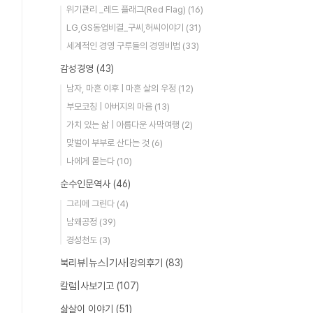
위기관리 _레드 플래그(Red Flag)
(16)
LG,GS동업비결_구씨,허씨이야기
(31)
세계적인 경영 구루들의 경영비법
(33)
감성경영
(43)
남자, 마흔 이후 | 마흔 살의 우정
(12)
부모코칭 | 아버지의 마음
(13)
가치 있는 삶 | 아름다운 사막여행
(2)
맞벌이 부부로 산다는 것
(6)
나에게 묻는다
(10)
순수인문역사
(46)
그리메 그린다
(4)
남왜공정
(39)
경성천도
(3)
북리뷰|뉴스|기사|강의후기
(83)
칼럼|사보기고
(107)
삶살이 이야기
(51)