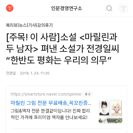
검색하기
인문경영연구소
티스토리
북리뷰|뉴스|기사|강의후기
[주목! 이 사람]소설 <마릴린과
두 남자> 펴낸 소설가 전경일씨
“한반도 평화는 우리의 의무”
전경일
2018. 1. 24. 11:35
https://smartstore.naver.com/spinme
광고
마릴린 그림 전문 무료배송,꼭꼬핀증
정,쿠폰할인
그림&액자 전문 한결같이입니다! 진짜 합리
적인 가격에 프리미엄 액자를 만나보세요!