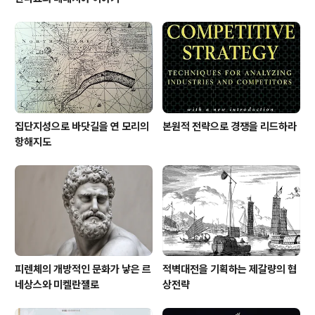
집단지성으로 바닷길을 연 모리의
본원적 전략으로 경쟁을 리드하라
항해지도
피렌체의 개방적인 문화가 낳은 르
적벽대전을 기획하는 제갈량의 협
네상스와 미켈란젤로
상전략