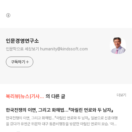
(새창열림)
로그 정보
인문경영연구소
인문학으로 세상보기 humanity@kindssoft.com
구독하기
더보기
북리뷰|뉴스|기사|강의후기
의 다른 글
한국전쟁의 이면, 그리고 화해법…『마릴린 먼로와 두 남자』
글 내용
한국전쟁의 이면, 그리고 화해법…『마릴린 먼로와 두 남자』 일본으로 신혼여행
을 갔다가 유엔군 위문차 대구 동촌비행장을 방문한 마릴린 먼로의 모습. '마릴
린과 두 남자'/ 전경일 지음/ 다빈치북스 펴냄 미국 배우 마릴린 먼로가 1954년