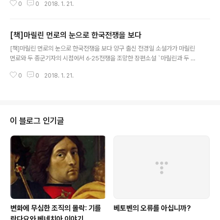
0
0
2018. 1. 21.
2월 대구 동촌비행장을 방문했다. 당시 마릴린 먼로(이하 먼로)는 미국 프로야
구 선수 조 디마지오와 결혼식을 올리고 일본으로 신혼여행을 떠났는데 첫날밤
도 보내지 못하고 한국으로 가야 했다. 한국전쟁은 끝났지만 한국에 주둔하고
[책]마릴린 먼로의 눈으로 한국전쟁을 보다
있던 유엔군 위문 공연 때문이었다. 대구를 방문했을 때는 배우 백성희와 최은
글 내용
희가 마중을 나갔으며, 동촌비행장은 환영 인파로 난리가 났다. 먼로는 4일 동
[책]마릴린 먼로의 눈으로 한국전쟁을 보다 양구 출신 전경일 소설가가 마릴린
안 대구에 머물면서 총 10차례의 대대적인 공연을 펼쳤다. 영하의 추운 날씨에
먼로와 두 종군기자의 시점에서 6·25전쟁을 조망한 장편소설 `마릴린과 두 남
도 섹시한 드레스를 입..
자'를 펴냈다. 섹시 심벌로 알려진 세계적 여배우 마릴린 먼로의 진실한 면과 두
0
0
2018. 1. 21.
종군기자의 회고를 통해 바라본 6·25전쟁은 이념전쟁과 관련된 개인의 삶이 어
떻게 충돌하는지를 보여준다. LA 자택에서 숨진 채 발견된 마릴린 먼로의 사인
은 공식적으로 약물복용을 통한 자살. 하지만 일각에서는 아직도 정부기관이 살
해했다는 설을 비롯한 갖가지 음모론이 끊이지 않고 있다. 1955년 마릴린 먼로
는 동료 연예인들과 함께 소련 입구 비자를 신청했던 것을 계기로 FBI로부터 사
이 블로그 인기글
찰당한다. 6·25전쟁을 제 3자의 눈으로 응시해 종군기자들이 느낄 법한 진실을
향한 고뇌를..
변화에 무심한 조직의 몰락: 기를
베토벤의 오류를 아십니까?
란다요와 베네치아 이야기