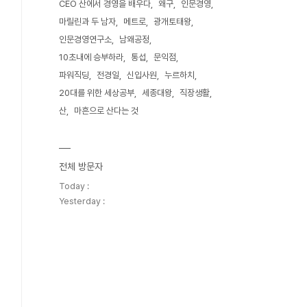
CEO 산에서 경영을 배우다
왜구
인문경영
마릴린과 두 남자
메트로
광개토태왕
인문경영연구소
남왜공정
10초내에 승부하라
통섭
문익점
파워직딩
전경일
신입사원
누르하치
20대를 위한 세상공부
세종대왕
직장생활
산
마흔으로 산다는 것
전체 방문자
Today :
Yesterday :