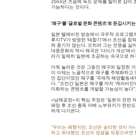
2045년 즈음에 독도 문제를 빌미로 삼아
가능하다는 것이다.
'왜구'를 '글로벌 문화 콘텐츠'로 둔갑시키는
일본 텔레비전 방송에서 극우적 프로그램의 
후지TV가 방영한 '태합기'에서 조선을 침
혀 풍기지 않는다. 오히려 그는 전쟁을 싫
대중문화의 역사 왜곡은 '다이가 개선'에서
라가 일제히 일본에 조공하는 속국으로 허
더욱 놀라운 것은 그동안 왜구와 일정한 
이 이제는 노골적으로 왜구를 주체화하고 있
인 집단이었던 왜구를 '국제적 해양활동세력
다. "조만간 일본은 왜구를 마치 '캐러비안
미화하는 콘텐츠를 개발할 가능성이 높다"
<남왜공정>의 핵심 주장은 '일본의 전면 재
패망 후 조선 총독 아베 노부유키가 한반
하게 다가온다.
"우리는 패했지만, 조선은 승리한 것이 아
하고 위대했던 조선의 영광을 되찾으려면 1