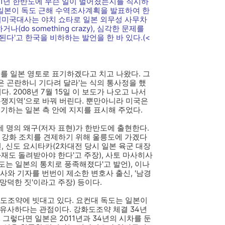
11년 한반도에 무슨 일이 벌어졌는지를 직시하
, 일본이 독도 근해 수역조사계획을 발표하여 한
주일미국대사는 야치 쇼타로 일본 외무성 사무차
(do something crazy), 심각한 문제를
) 우려된다'고 한국을 비하하는 발언을 한 바 있다.(<
도를 일본 영토로 표기하겠다고 치고 나왔다. 그
 곤란하니 기다려 달라'는 식의 통사정을 했
. 2008년 7월 15일 이 보도가 나오고 나서
분쟁지역'으로 바꿔 버린다. 뿐만아니라 미국은
 표기하는 일본 측 안에 지지를 표시해 주었다.
 세 명의 왜구(저자 표현)가 한반도에 출현한다.
권 강화 조치를 견제하기 위해 울릉도에 가겠다
, 신도 요시타카(2차대전 당시 일본 육군 대장
화재도 돌려받아야 한다'고 주장), 사토 마사히사
반도는 일본의 통치로 풍족해졌다'고 발언), 이나
사와 기자를 번번이 제소한 변호사 출신, '남경
망덕한 짓'이라고 주장) 등이다.
강화도조약에 빗대고 있다. 요컨대 독도는 일본이
 유사하다는 관점이다. 강화도조약 체결 34년
 그렇다면 일본은 2011년과 34년의 시차를 둔