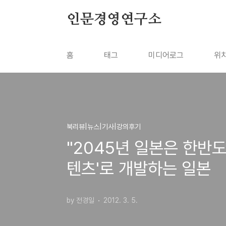
본문 바로가기
인문경영연구소
홈
태그
미디어로그
위
북리뷰|뉴스|기사|강의후기
"2045년 일본은 한반도
텐츠'로 개발하는 일본
by 전경일
2012. 3. 5.