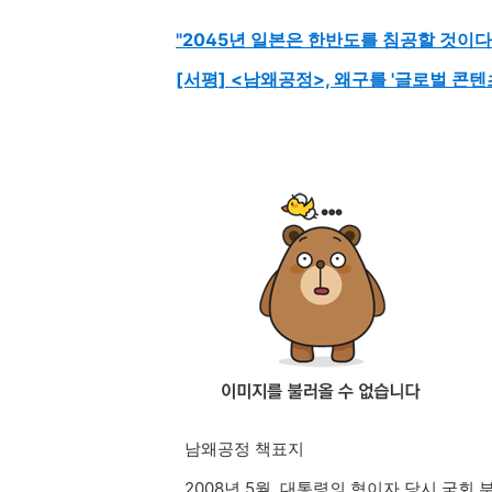
"2045년 일본은 한반도를 침공할 것이다
[서평] <남왜공정>, 왜구를 '글로벌 콘
남왜공정 책표지
2008년 5월, 대통령의 형이자 당시 국