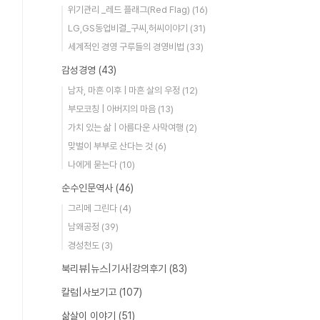
위기관리 _레드 플래그(Red Flag)
(16)
LG,GS동업비결_구씨,허씨이야기
(31)
세계적인 경영 구루들의 경영비법
(33)
감성경영
(43)
남자, 마흔 이후 | 마흔 살의 우정
(12)
부모코칭 | 아버지의 마음
(13)
가치 있는 삶 | 아름다운 사막여행
(2)
맞벌이 부부로 산다는 것
(6)
나에게 묻는다
(10)
순수인문역사
(46)
그리메 그린다
(4)
남왜공정
(39)
경성천도
(3)
북리뷰|뉴스|기사|강의후기
(83)
칼럼|사보기고
(107)
삶살이 이야기
(51)