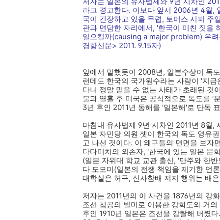
저자는 일본의 유사법제와 9년 시차인 20
라고 경고한다. 이보다 앞서 2006년 4월
국이 긴장하고 있을 무렵, 토머스 시퍼 
관과 면담한 자리에서, '한국이 미친 짓을 하거나
일으킬까(causing a major problem
경향신문> 2011. 9.15자)
앞에서 말했듯이 2008년, 일본수상이 독
런데도 한국의 국가원수라는 사람이 '지금은
다니 정말 믿을 수 없는 사태가 초래된 것이다
불과 열흘 후 미국은 공식적으로 독도를 '
3년 후인 2011년 동해를 '일본해'로 단독
마침내 유사법제 9년 시차인 2011년 8월,
일본 자민당 의원 셋이 한국의 독도 영유
고 나선 것이다. 이 왜구들의 면면을 보자면
다다미치의 외손자, '한국에 있는 일본 문
(일본 자위대 학교 교관 출신, '만주와 한
다 도모미(일본의 전쟁 책임을 제기한 언론
대학살은 허구, 신사참배 저지 행위는 배은
저자는 2011년의 이 사건을 1876년의 
조선 침공의 빌미로 이용한 강화도와 거의
후인 1910년 일본은 조선을 강탈해 버렸다.