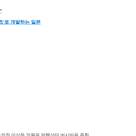
"
텐츠'로 개발하는 일본
회 부의장 이상득 의원은 알렉산더 버시바우 주한