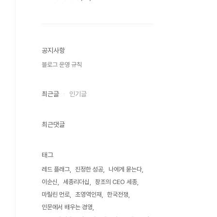
공지사항
블로그 운영 규칙
최근글
인기글
최근댓글
태그
레드 플래그
진정한 성공
나에게 묻는다
이순신
세종리더십
창조의 CEO 세종
마릴린 먼로
초영역인재
한국전쟁
인문에서 배우는 경영