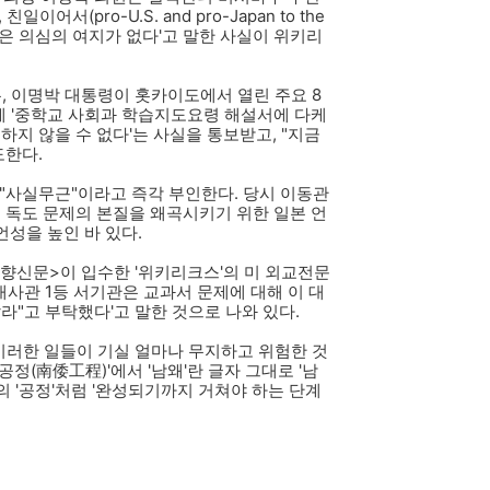
서(pro-U.S. and pro-Japan to the
대일관)은 의심의 여지가 없다'고 말한 사실이 위키리
은, 이명박 대통령이 홋카이도에서 열린 주요 8
 '중학교 사회과 학습지도요령 해설서에 다케
하지 않을 수 없다'는 사실을 통보받고, "지금
도한다.
"사실무근"이라고 즉각 부인한다. 당시 이동관
 독도 문제의 본질을 왜곡시키기 위한 일본 언
언성을 높인 바 있다.
경향신문>이 입수한 '위키리크스'의 미 외교전문
한국대사관 1등 서기관은 교과서 문제에 대해 이 대
라"고 부탁했다'고 말한 것으로 나와 있다.
이러한 일들이 기실 얼마나 무지하고 위험한 것
정(南倭工程)'에서 '남왜'란 글자 그대로 '남
'의 '공정'처럼 '완성되기까지 거쳐야 하는 단계