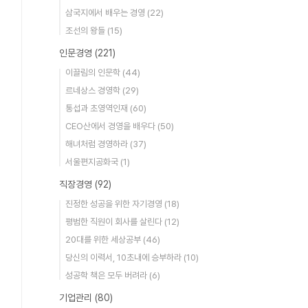
삼국지에서 배우는 경영
(22)
조선의 왕들
(15)
인문경영
(221)
이끌림의 인문학
(44)
르네상스 경영학
(29)
통섭과 초영역인재
(60)
CEO산에서 경영을 배우다
(50)
해녀처럼 경영하라
(37)
서울편지공화국
(1)
직장경영
(92)
진정한 성공을 위한 자기경영
(18)
평범한 직원이 회사를 살린다
(12)
20대를 위한 세상공부
(46)
당신의 이력서, 10초내에 승부하라
(10)
성공학 책은 모두 버려라
(6)
기업관리
(80)