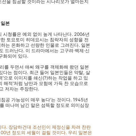
 조선을 침공할 것이라는 시나리오가 얼마든지
 일본
시청률은 예외 없이 높게 나타난다. 2006년
략한 토요토미 히데요시는 침략자의 성향을 전
어하는 온화하고 선량한 인물로 그려진다. 일본
도 드러난다. 이 드라마에서는 고구려·백제·신
구화되어 있다.
거리를 두면서 애써 왜구를 객체화해 왔던 일본
다는 점이다. 최근 들어 일본인들은 약탈, 살
'으로 이미지를 쇄신(?)하는 작업을 하고 있
의 해적'처럼 낭만과 모험에 가득 찬 모습으로
고 저자는 주장한다.
침공 가능성이 매우 높다'는 것이다. 1945년
도를 떠나며 남긴 말은 섬뜩할 정도로 의미심장
니다. 장담하건대 조선민이 제정신을 차려 찬란
00년 정도의 세월이 걸릴 것이다. 우리 일본은