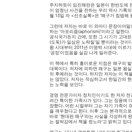
주지하듯이 임진왜란은 일본이 한반도에 전
이 엄청난 사건을 전하는 우리 역사 기록의 
월 13일 자 <선조실록>은 '왜구가 침범해
그런데 저자는 바로 이 외마디 문장이야말
하는 '아포리즘(aphorism)'이라고 말
공식국가든지 간에, 또한 그 시기가 고대든 
(도둑)가 일삼은 노략질'일 뿐이라는 것이다
왕 시대부터 2011년 이명박 시대에 이르기
'공정'이었음을 실감 나게 일러준다.
이 책에서 특히 흥미로운 지점은 왜구의 
대목이다. 저자에 의하면 왜구는 일본 왕
의 후예라는 것이다. 하지만 저자는 이 책
는 않았다. 저자는 작심하고서 한일간의 현
는 노력을 보인다.
경영 전문가이자 정치인이기도 한 저자 전
려간 특이한 가족사가 있다. 그는 징용에 
장했다. 어린 시절부터 그는 자기 가족이
을 깨우쳤다고 한다. 이후 그는 본격적으
바로 '현대판 왜구'라는 사실을 각성하게 된
는 절박감에서 책을 썼노라'고 밝히고 있다