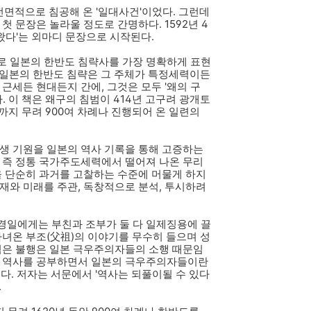
면적으로 침공해 온 '일대사건'이었다. 그런데
첫 문장은 놀라울 정도로 간명하다. 1592년 4
 왔다'는 외마디 문장으로 시작된다.
로 일본의 한반도 침략사를 가장 명확하게 표현
한다. 일본의 한반도 침략은 그 주체가 특정세력이든
근세든 현대든지 간에, 그것은 모두 '왜의 구
. 이 책은 왜구의 침범이 414년 고구려 광개토
까지 무려 900여 차례나 진행되어 온 일련의
발생 기원을 일본의 역사 기록을 통해 고증하는
실 즉 정통 국가주도세력에서 떨어져 나온 무리
을 단순히 과거를 고찰하는 수준에 머물게 하지
재와 미래를 주관, 독창적으로 분석, 투시하려
경일에게는 부친과 조부가 둘 다 일제징용에 끌
다녀온 부조(父祖)의 이야기를 무수히 들으며 성
 겪은 불행은 일본 극우주의자들의 소행 때문임
로 역사를 공부하면서 일본의 극우주의자들이란
다. 저자는 서문에서 '역사는 되풀이될 수 있다
.