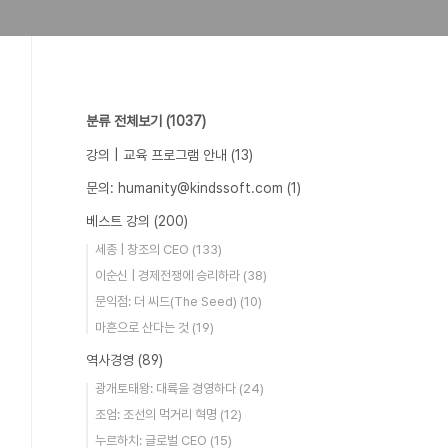
분류 전체보기
(1037)
강의 | 교육 프로그램 안내
(13)
문의: humanity@kindssoft.com
(1)
베스트 강의
(200)
세종 | 창조의 CEO
(133)
이순신 | 경제전쟁에 승리하라
(38)
문익점: 더 씨드(The Seed)
(10)
마흔으로 산다는 것
(19)
역사경영
(89)
광개토태왕: 대륙을 경영하다
(24)
조엄: 조선의 먹거리 혁명
(12)
누르하치: 글로벌 CEO
(15)