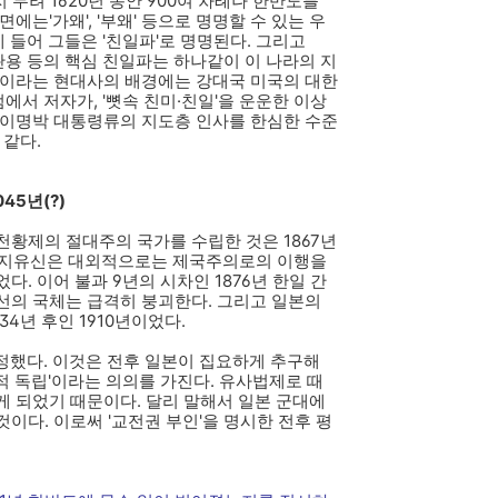
 무려 1620년 동안 900여 차례나 한반도를
에는'가왜', '부왜' 등으로 명명할 수 있는 우
에 들어 그들은 '친일파'로 명명된다. 그리고
이완용 등의 핵심 친일파는 하나같이 이 나라의 지
단이라는 현대사의 배경에는 강대국 미국의 대한
에서 저자가, '뼛속 친미·친일'을 운운한 이상
 이명박 대통령류의 지도층 인사를 한심한 수준
 같다.
45년(?)
황제의 절대주의 국가를 수립한 것은 1867년
이지유신은 대외적으로는 제국주의로의 이행을
. 이어 불과 9년의 시차인 1876년 한일 간
선의 국체는 급격히 붕괴한다. 그리고 일본의
4년 후인 1910년이었다.
제정했다. 이것은 전후 일본이 집요하게 추구해
 독립'이라는 의의를 가진다. 유사법제로 때
게 되었기 때문이다. 달리 말해서 일본 군대에
이다. 이로써 '교전권 부인'을 명시한 전후 평