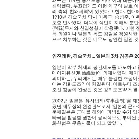
왜구는 414년 광개토왕 시대 이래 최근까지
침략했다, 부끄럽게도 이런 왜구의 발호 이면
리 측의 '친왜세력'이 있었다고 한다. 현대
1910년 경술국치 당시 이용구, 송병준, 
도층 인사였다. 더욱이 식민지 지배와 분
(對韓)무지와 친일성향이 작용했다. 이런 점
득 의원이나 일본의 독도 침탈을 경원시한
으로 치부하는 것은 너무도 당연한 일인 것
임진왜란, 경술국치... 일본의 3차 침공은 20
일본이 막부 체제의 봉건제도를 타도하고 천
메이지유신(明治維新)에 의해서였다. 메
의미하는, 우리에게는 매우 불길한 조짐이었다
에는 강화도조약이 체결된다. 이로부터 조
조선 침공이 완성된 것은 강화도조약 체결 3
2002년 일본은 '유사법제(有事法制)'를 
왔던 재무장의 완결판으로서 '일본의 군사적
문에일본은 군대를 해외에 파병할 수가 있
타국을 침공할 권한이 공식적으로 부여된 것
화헌법은 무용지물이 되고 말았다.