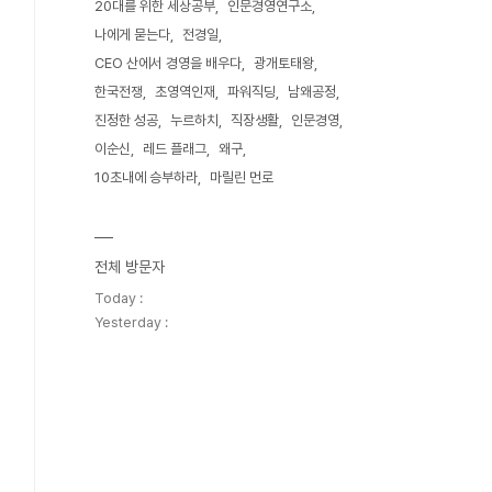
20대를 위한 세상공부
인문경영연구소
나에게 묻는다
전경일
CEO 산에서 경영을 배우다
광개토태왕
한국전쟁
초영역인재
파워직딩
남왜공정
진정한 성공
누르하치
직장생활
인문경영
이순신
레드 플래그
왜구
10초내에 승부하라
마릴린 먼로
전체 방문자
Today :
Yesterday :