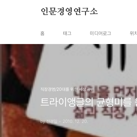
본문 바로가기
인문경영연구소
홈
태그
미디어로그
위
직장경영/20대를 위한 세상공부
트라이앵글의 균형미를 
by 전경일
2010. 12. 20.