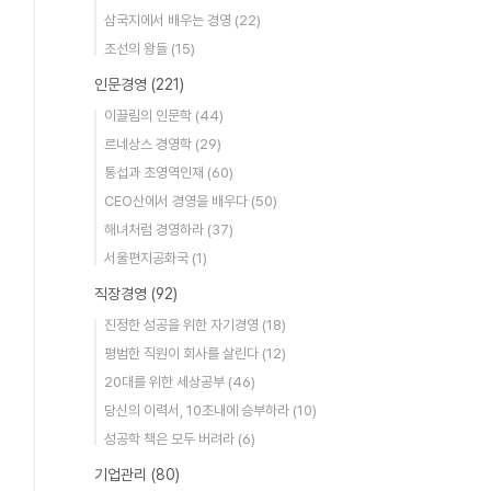
삼국지에서 배우는 경영
(22)
조선의 왕들
(15)
인문경영
(221)
이끌림의 인문학
(44)
르네상스 경영학
(29)
통섭과 초영역인재
(60)
CEO산에서 경영을 배우다
(50)
해녀처럼 경영하라
(37)
서울편지공화국
(1)
직장경영
(92)
진정한 성공을 위한 자기경영
(18)
평범한 직원이 회사를 살린다
(12)
20대를 위한 세상공부
(46)
당신의 이력서, 10초내에 승부하라
(10)
성공학 책은 모두 버려라
(6)
기업관리
(80)