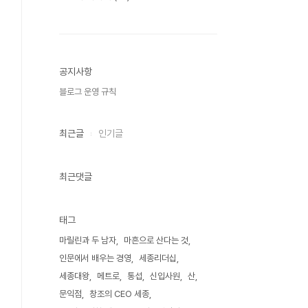
공지사항
블로그 운영 규칙
최근글
인기글
최근댓글
태그
마릴린과 두 남자
마흔으로 산다는 것
인문에서 배우는 경영
세종리더십
세종대왕
메트로
통섭
신입사원
산
문익점
창조의 CEO 세종