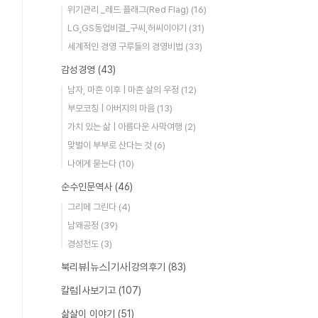
위기관리 _레드 플래그(Red Flag)
(16)
LG,GS동업비결_구씨,허씨이야기
(31)
세계적인 경영 구루들의 경영비법
(33)
감성경영
(43)
남자, 마흔 이후 | 마흔 살의 우정
(12)
부모코칭 | 아버지의 마음
(13)
가치 있는 삶 | 아름다운 사막여행
(2)
맞벌이 부부로 산다는 것
(6)
나에게 묻는다
(10)
순수인문역사
(46)
그리메 그린다
(4)
남왜공정
(39)
경성천도
(3)
북리뷰|뉴스|기사|강의후기
(83)
칼럼|사보기고
(107)
삶살이 이야기
(51)