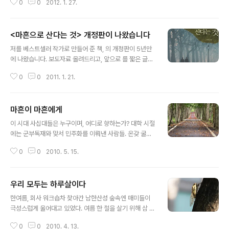
0
0
2012. 1. 27.
웬만한 사람이라면, 소 팔고 논 팔아 학비를 대야 했던 농투
사니 부모님을 기억할 것이다. 경우는 달라도 바로 그런 부
모님을 둔 세대다. 산업 시대서 정보 시대로 넘어온 만큼 누
<마흔으로 산다는 것> 개정판이 나왔습니다
릴 수 있는 사회적 풍요도 이전 세대나 이후 세대와 많이 다
글 내용
르다. 겪어온 역사적 환경도 남다르다. 이전 세대가 극단의
저를 베스트셀러 작가로 만들어 준 책, 의 개정판이 5년만
이념 대결 양상을 띤 반면, 40대는 참여적 입장을 띠면서
에 나왔습니다. 보도자료 올려드리고, 앞으로 를 짧은 글로
도, 객관적 시각을 지니려고 부단히 노력한 세대다. 앞의 세
연재할까 합니다. 20만부 베스트 셀러 40만명 독자가 읽
대로부터는 철모르는 진보주의자로, 다음 세대로부터는 아
0
0
2011. 1. 21.
은 40대의 영원한 필독서『마흔으로 산다는 것』이 5년 만
직도 이념에 찌든 보수주의자로 인식되기에 십상이다. 40
에 다시 대한민국 40대를 만난다! 대한민국 사십대여, 다
대는 불완전 시대를 사는..
시 일어서라! 아무리 살아도 어렵고 힘든, 이 시대의 사십
마흔이 마흔에게
대! 직장 동료이기도 하고, 옆집 아저씨 같은 우리 주변의 4
글 내용
0대는 누구이며, 어디로 향하는가? 대한민국 40대는 누구
이 시대 사십대들은 누구이며, 어디로 향하는가? 대학 시절
인가? 온갖 굴곡진 한국 현대사와 함께 성공과 좌절, 희망
에는 군부독재와 맞서 민주화를 이뤄낸 사람들. 온갖 굴곡
과 절망을 함께 해온 사람들. 대학에서는 민주주의를 외쳤
진 현대사의 성공과 좌절, 희망과 절망의 경험을 함께 해온
지만, 세상에 나와서는 ‘사는 건 다 그런 거라고’ 변명을 일
0
0
2010. 5. 15.
사람들. 대학에서는 민주주의를 외쳤지만, 세상에 나와서
삼기도 하는 사람들. 올곧이 떫은 땡감으로 자신의 뜻을 꺾
는 '사는 건 다 그런 거라고' 변명을 일삼기도 하는 사람들.
지 않고 살아가는 ..
올곧이 떫은 땡감으로 자신의 뜻을 꺾지 않고 살아가는 사
우리 모두는 하루살이다
람들. 민주주의를 얻었지만, 쉽게 쪽박을 깨버린 사람들. 다
글 내용
시, 민주주의 회복을 갈구하는 사람들. 지역주의와 학벌, 연
한여름, 회사 워크숍차 찾아간 남한산성 숲속엔 매미들이
고로 가득찬 기득권층을 증오하면서도 개인의 영달을 위해
극성스럽게 울어대고 있었다. 여름 한 철을 살기 위해 삼 년
거기에 뛰어 들고 싶어 안달하는 사람들. 돈과 명예가 따르
간 굼뱅이 시절을 겪어야 한다는 그 흔한 얘기는 집어 치우
는 성공을 누구보다 열망하는 사람들. 성공을 위해서라면
0
0
2010. 4. 13.
고, 그런 굼벵이나 매미나 다들 아득바득 살아간다고 생각