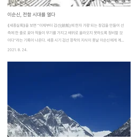
이순신, 전함 시대를 열다
⟪세종실록⟫을 보면 “이제부터 검선(劒船)에 한자 가량 되는 창검을 만들어 선
측에 한 줄로 꽂아 적들이 무기를 가지고 배위로 올라오지 못하도록 정비할 것
이다”라는 기록이 나온다. 세종 시기 검선 장착의 지식이 훗날 이순신에게 계승
된 것이다. ⟪선조실록⟫은 이에 대해 다음과 같이 묘사하고 있다. 이순신의 부하
2021. 8. 24.
로서 전선 건조를 지도하던 나대용이란 사람이 지난날 전선 25척을 건조할 때
창선(槍船)을 만들었는데 그것은 구조 원리상 판옥선도 아니고 거북선도 아니
었으며 칼창을 배에 꽂은 배였다. 전쟁을 일으킨 당사자인 일본은 거북선에 대
해 어떻게 기록했을까?⟪정한위략(征韓偉略)⟫에서는 “적선 중에는 온통 철로
장비한 배가 있어 우리 포로써는 상하게 할 수 없었다”며 거북선의 전술우위에
대해 묘사하고 있다. 구조적..