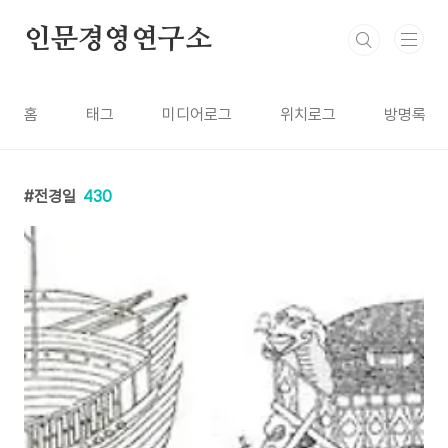
본문 바로가기
인문경영연구소
홈
태그
미디어로그
위치로그
방명록
전경일
430