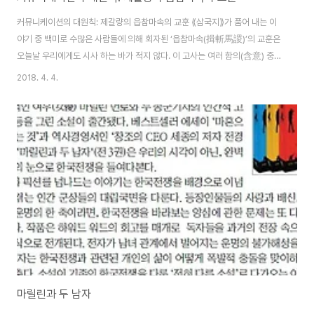
커뮤니케이션의 대원칙: 제갈량의 읍참마속의 교훈 ⟪삼국지⟫가 품어 내는 이
야기 중 백미로 수많은 사람들에 의해 회자된 ‘읍참마속(揖斬馬謖)’의 교훈은
오늘날 우리에게도 시사 하는 바가 적지 않다. 이 고사는 여러 함의(含意) 중
커뮤니케이션의 중요성을 잘 드러내 준다고 할 수 있다. 잘 알다시피 ‘읍참마
2018. 4. 4.
속’이란 고사가 생겨난 배경은 이렇다. 건흥 6년(228)경, 한중에서 대기하고
있던 제갈공명은 10만 정병을 이끌고 위나라 영내로 진입한다. 이때 한중에서
부터 사마중달의 본진이 있는 장안으로 가는 길에는 야곡이라는 골짜기가 있었
는데, 이 길은 장안까지 10일 안에 갈 수 있는 지름길이었다. 공명은 지름길을
놔두고 크게 우회해서 기산으로 진출했다. 적의 복병이 두려워 우회로를 택하
였던 것이다. 기산을 지나..
마릴린과 두 남자