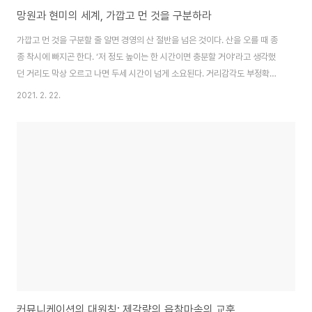
망원과 현미의 세계, 가깝고 먼 것을 구분하라
가깝고 먼 것을 구분할 줄 알면 경영의 산 절반을 넘은 것이다. 산을 오를 때 종
종 착시에 빠지곤 한다. ‘저 정도 높이는 한 시간이면 충분할 거야’라고 생각했
던 거리도 막상 오르고 나면 두세 시간이 넘게 소요된다. 거리감각도 부정확하
다. 기껏해야 500미터 전방에 있는 것 같지만, 실제로는 그보다 훨씬 멀리 있
2021. 2. 22.
다. 오르막에서 내리막을 바라보는 거리도 다르고, 목표지점에 강이나 계곡이
놓여 있을 때도 다르다. 상황에 따라 정확한 거리를 측정하기 쉽지 않다. 날씨도
영향을 미친다. 안개가 끼거나 흐리거나 맑은 날씨거나에 따라 시각만으로 거
리를 측정하면 많은 편차가 있다. 또한 해가 뜰 때와 해질 무렵이 다르고 등산자
의 몸의 상태에 따라서도 달라진다. 산을 오르는 사람들은 때로 자기 눈을 의심
한다. 보이는 ..
커뮤니케이션의 대원칙: 제갈량의 읍참마속의 교훈