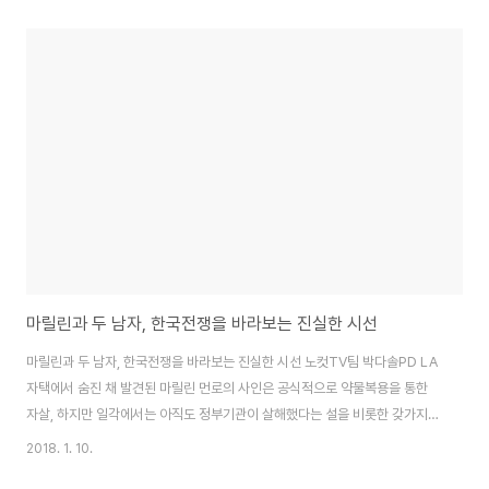
일 지음, 전 3권, 다빈치북스 펴냄, 각권 1만 5000원.
마릴린과 두 남자, 한국전쟁을 바라보는 진실한 시선
마릴린과 두 남자, 한국전쟁을 바라보는 진실한 시선 노컷TV팀 박다솔PD LA
자택에서 숨진 채 발견된 마릴린 먼로의 사인은 공식적으로 약물복용을 통한
자살, 하지만 일각에서는 아직도 정부기관이 살해했다는 설을 비롯한 갖가지
음모론이 끊이지 않고 있다. 지난 2012년 12월에 세상에 보도된 '먼로 파일'은
2018. 1. 10.
미국 연방수사국(FBI)이 마릴린 먼로와 주변 인물을 공산주의자로 의심해 사찰