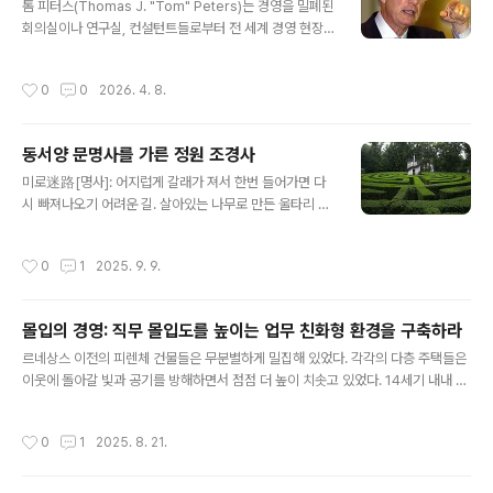
한 것은 거미로서는 가능성 ‘0’에서 ‘0⁺’로 이동한 것이라
톰 피터스(Thomas J. "Tom" Peters)는 경영을 밀폐된
는 얘기다. 이런 자연주의자들의 관심 분야와 달리 작가들,
회의실이나 연구실, 컨설턴트들로부터 전 세계 경영 현장
일테면 생텍쥐페리는 거미와 인간관계를 이런 식으로 묶는
속으로 끌어낸 인물로 평가받고 있다. 현대 경영학의 아버
다. “인간은 상호관계로 묶여지는 매듭이요, 거미줄이며,
지라 불리느 피터 드러커의 사상이 많은 저술과 연구 활동
작성시간
0
0
2026. 4. 8.
그물이다. 인간관계만이 유일한 문..
으로 확립된 것이라면, 톰 피터스는 그 본인이 컨설턴트이
자 저술가, 세미나 강사 등으로서 자신의 사상과 열정, 스타
일을 하나의 사상으로 결집시킨 것이다.톰 피터스는 빠르
동서양 문명사를 가른 정원 조경사
게 변하는 정보화시대에 맞게 기업은 기존의 낡은 관념을
글 내용
타파하고 열정과 혁신을 통해 고객에게 새로운 경험을 제
미로迷路[명사]: 어지럽게 갈래가 져서 한번 들어가면 다
공하라고 주문한다. 그는 고객의 꿈을 실현시켜 줄 새로운
시 빠져나오기 어려운 길. 살아있는 나무로 만든 울타리 미
인재경영을 강조하고 있다. 더불어 우리 시대의 패러다임
로는 유럽에서는 최소 600년 동안 정원과 공원의 특징이
이 근본적으로 변했음을 경고하면서 이러한 변화와 불확실
었다. 처음 디자인은 복잡하지 않았으나, 점차 일체적으로
작성시간
0
1
2025. 9. 9.
성의 미래를 즐기라고 말한다. 그의..
조성되어 18세기경에 이르면 복잡한 관목림 미로형 정원
이 대유행하게 된다. 초창기에는 주로 심신의 명상을 위해
디자인되었으나, 점차 로맨스와 신사적 오락의 장소로 발
몰입의 경영: 직무 몰입도를 높이는 업무 친화형 환경을 구축하라
전했다.16세기와 17세기 초부터 전원 디자이너들은 높은
글 내용
울타리와 복잡한 정원을 추구해 점차 미로형 정원을 조성
르네상스 이전의 피렌체 건물들은 무분별하게 밀집해 있었다. 각각의 다층 주택들은
했다. 이 추세는 유럽 황실 정원을 필두로 확산되었다. 그
이웃에 돌아갈 빛과 공기를 방해하면서 점점 더 높이 치솟고 있었다. 14세기 내내 여
뒤 갈수록 더욱 거창하고 복잡한 정원이 나타났다. 대표적
러 단체와 시민들로부터 탄원이 있었고, 도시의 환경을 개선시킬 목적으로 위원회가
인 예가 1690년대 조림된 영국의 햄프턴 코트(Hampton
설치되었다. 또 높은 건물들을 낮출 것을 지시하는 여러 법률이 통과되었다. 그러나
작성시간
0
1
2025. 8. 21.
Court) 정원이다. 이는 유럽..
이런 것들이 뚜렷한 성과를 거두지는 못했다. 이는 당국이 법률을 엄정하게 적용하지
않았기 때문이고, 또 한편으로는 건물주들이 법규를 피하는 데 능란했기 때문이었다.
그럼에도 불구하고 보다 넓은 공간, 적절한 환경 속에 세워진 조화롭고 아름다운 건