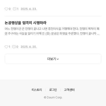
서 자신의 직무 상황에 맞는 각 자리의 구성원들이 그 위치
에 맞게 자신의 강점을 발휘하는 데서 시작된다. 리더는 팀
작성시간
0
1
2025. 6. 23.
의 협력자이다. 중요한 것을 달성하기 위해서 한 사람 혹은
그 이상의 사람들과 같이 일하는 것이다. 이런 팀워크의 힘
은 수많은 장인들이 일했던 피렌체 공방에서도 읽혀지고,
논공행상을 엄격히 시행하라
오늘날 가장 혁신적인 조직에서도 찾아진다. 이들이 지닌
글 내용
공통적인 요소는 무엇일까? 3R: 지배적인 원리모든 위대
어느 전쟁이건 큰 전쟁이 끝나고 나면 종전의식을 거행해야 한다. 전쟁의 목적이 패
한 팀은 탄탄한 기반에서 비롯된다. 여기서 가장 기본이 되
권 추구라는 사실을 알리기 위해 진 (晉) 문공은 회맹을 주관했다. 전쟁이 끝나자 문
는 요소를 더글러스 밀러(Douglas Miller)는 3R, 즉 Rul
공은 승전국인 제나라, 송나라 군주는 물론, 패전국인 정나라와 채나라 군주, 억류하
e(룰), Rights(권리), Respect(존경심)으로 본다. 이 3가
고 있던 위나라 군주, 거나라 군주를 불러 천토(踐土)에서 회맹을 주관했다. 그러나
작성시간
1
0
2025. 6. 20.
지..
이 회맹은 완전하지 않았다. 진(秦) 나라와 진(陳) 나라가 참여하지 않았기 때문이다.
그래서 그 해 겨울에는 이 두 진나라를 모두 불러 온 땅에서 회맹을 주관하고 천자도
불렀다. 제후가 천자를 오라고 한 것이다. 공자는 『춘추』를 편집하면서 문공이 천자
더보기
를 불렀다는 사실을 다음과 같이 에둘러 표현했다. “천자가 하양 (河陽)으로 사냥을
나갔다.” 그러나 이런 기록으로 사실이 ..
의안내
티스토리
로그인
고객센터
© Daum Corp.