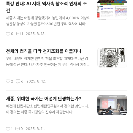
특강 안내: AI 시대,역사속 창조적 인재의 조
물에 대한 바람은 도시인들에게 널리 퍼져 있던 야심이었다. 1309년 시에나에서는
건
웅변적인 포고령이 내려졌는데, 그것은 “시 정부에서 책임을..
글 내용
세종 시대는 어떻게 경영했기에 농법에서 4,000% 이상의
생산성 향상이 가능했을까? 600년전 우리 역사에 나타난
AI 방식의 경영 혁신 사례를 살펴보는 강의입니다. AI 시
작성시간
0
1
2025. 8. 13.
대,역사속 창조적 인재의 조건을 살펴봅니다. 강의 문의: 인
문경영연구소 02)533-3582
천체의 법칙을 따라 천지조화를 이룰지니
글 내용
우리 내부에 잠재한 원천적 힘을 발견할 때마다 크나큰 감
동에 젖곤 한다. 내가 자주 인용하는 게 우리 역사상 가장
광휘의 불꽃으로 불타올랐던 600여 년 전 세종대왕 시대
다. 그 시대의 가치를 새롭게 주목해 보는 건 여러 면에서
작성시간
2
6
2025. 8. 12.
위대한 교훈이 된다. 세종대왕의 어떤 면이 오늘날 우리가
가진 문제를 푸는 일단의 해법이 될 수 있을까? 600년 전
역사에서 무엇을 배울 것인가? 이 점을 짚어보도록 하자.
세종, 위대한 국가는 어떻게 탄생하는가?
세종대왕이 태어난 때는 1397년이었다. 1368년 중국에
글 내용
서는 명(明)이 건국되었으니 그로부터 28년이나 지난 해
예전에 헌법재판소 헌법재판연구원에서 강의한 것입니다.
였다. 또 한반도에서는 조선이 건국한지 5년이 지난 뒤였
이 강의는 세종 국가경영의 진수라 자평합니다.
다. 명나라 건국부터 들먹인 것은 세계사적 패권이 어떻게
변했는지 거시적 안목에서 보기 위함이다. 명이 들어서기
작성시간
1
0
2025. 8. 11.
전, 원(元) 제국 하에서 ..