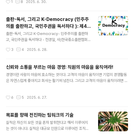
1
8
2025. 6. 30.
다. 이를 반영하듯 첫 발신 메..
察)’의 세계라고 부른다. 기존의 사고․관념에 반(反)하여
깨달음을 얻고, 이치를 되짚어 봄으로써 어리석음을 깨뜨
려, 자신과 세상의 진면목을 살피게 한다. 맹자가 말한 ‘깊
출판-독서, 그리고 K-Democracy (민주주
이 파고들어 스스로 터득하는 경지(深造自得之境)’가 바
의를 출판하고, 국민주권을 독서하다 ): 제4회
로 이것이다. 선인들이 책을 많이 읽거나[多讀], 많이 생각
글 내용
문화콘텐츠 연합학술대외 발표자료(2025.6.
하거나[多商量], 많이 쓰는[多作] 이른바 삼다(三多)를
출판-독서, 그리고 K-Democracy- 민주주의를 출판하
최고의 학문 정진 방안으로 제시한 것은 폭넓은 인식관․세
21)
고, 국민주권을 독서하다 - 전경일, 사)한국중소출판협회장
계관을 심어주기 위해서였다. 물론 이 세 개는 서로 통하며
민주주의 담론이 일상적으로 탐구된 시기 헌법 제21조 제1
작성시간
3
4
2025. 6. 28.
한 묶음이 된다. 중국 남송..
항: 모든 국민은 언론, 출판의 자유와 집회·결사의 자유를
가진다. 헌법 위에 군림할 수 있는 자와 기관은 없으며, 우
리나라 최고의 상위법인 헌법은 언론·출판의 자유를 명시
신뢰와 소통을 부르는 마음 경영: 직원의 마음을 움직여라!
적으로 규정하고 있다. 그러나 12.3 불법 계엄 사태는 계엄
글 내용
경영이란 사람의 마음에 호소하는 것이다. 고객의 마음이 움직이면 기업의 경영활동
사령부 포고령(제1호) 제3항을 통해 “모든 언론과 출판은
은 자연스럽게 좋아지고 회사는 활기에 넘친다. 그리고 고객의 마음이 움직이려면 먼
계엄사의 통제를 받는다.”라고 하여 출판의 자유를 억제하
저 직원들의 마음이 움직여야 한다. 마지못해 고객을 대하는 것이 아닌, 진심에서 우
고, 국민의 사유·사상 체계의 공론장으로서 출판을 길들여
러나오는 따뜻한 말 한마디와 미소가 고객의 마음을 움직이는 것이다. 최근 각광받는
야 할 대상으로 취급하는 반헌법적 행위를 자행하였다. 비
작성시간
6
5
2025. 6. 27.
‘펀(fun)경영’, ‘감동 경영’ 등도 모두 직원과 고객의 마음을 움직이게 하기 위한 노력
단 출판뿐만 아니라, 국민의 자유권과 일상권이 침탈당할
의 일환이라 할 수 있다. 마음 경영은 인정과 사랑을 받고 싶어 하는 본능적 욕망을 채
위급한 상황에서 국민..
워 줌으로써 정서적 교감을 이뤄낸다는 점에서 인재 관리의 중요한 키워드가 될 수
목표를 향해 전진하는 팀워크의 기술
있다. 특히 조직이 가진 목표와 비전을 구성원들에게 전달하고 체화시키기 위해서는
글 내용
그들의 마음을 움직이는 것이 필수적이다. 누구나..
실적은 자신의 모든 것을 혼자 발휘한다고 해서 이루어지
는 것이 아니다. 실적은 대규모 인원으로 이루어진 조직에