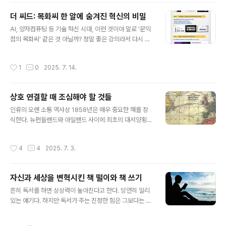
자리 잡는 데에는 긴 시간이 소요되었다. 해류를 무시한 항
해는 항해에 소요되는 시간과 비용..
더 씨드: 목화씨 한 알에 숨겨진 혁신의 비밀
글 내용
AI, 양자컴퓨팅 등 기술 혁신 시대, 이런 것이야 말로 '문익
점의 목화씨' 같은 것 아닐까? 정말 좋은 강의라서 다시 소
개하고자 합니다.
작성시간
1
0
2025. 7. 14.
상호 연결할 때 조심해야 할 것들
글 내용
인류의 오랜 소통 역사상 1858년은 매우 중요한 해를 장
식한다. 뉴펀들랜드와 아일랜드 사이에 최초의 대서양횡단
해저케이블이 부설된 것이다. 바다 밑 3200킬로미터에 깔
린 이 케이블로 인류는 지리적 한계를 극복하는 새로운 상
작성시간
4
4
2025. 7. 3.
호 연결에의 시대를 맞이한다. 그 전의 통신수단은 선박에
의한 우편물 전달이 고작이었다. 이 같은 방식은 항해의 위
험 및 기상 조건에 따라 수주일 씩 지연되곤 했다. 그런데
자신과 세상을 변혁시킨 책 떨이와 책 쓰기
무한한 과학의 진보로 분리되어 있던 두 세계가 마침내 전
글 내용
신(電信) 기술로 만나게 된 것이다. 해저 케이블이 처음 부
흔히 독서를 하면 상상력이 높아진다고 한다. 당연히 일리
설되었을 때, 두 대륙에 사는 사람들은 경이로움에 압도되
있는 얘기다. 하지만 독서가 주는 진정한 힘은 그보다는 다
어 입을 다물 줄 몰랐다. 얼마나 흥분이 대단했는지 양쪽 사
른 데 있는 것 같다. 반추와 각성을 통해 통찰의 힘을 얻게
람들은 곧 서로의 손을 맞잡은 듯 심리적으로도 가까워졌
한다. 나는 이걸 가리켜 ‘반각통(反覺通) 추성찰(芻醒
작성시간