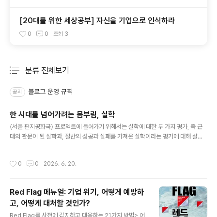
[20대를 위한 세상공부] 자신을 기업으로 인식하라
0
0
조회
3
분류 전체보기
주요 글 목록
블로그 운영 규칙
공지
한 시대를 넘어가려는 몸부림, 실학
글 내용
⟨서울 편지공화국⟩ 프로젝트에 들어가기 위해서는 실학에 대한 두 가지 평가, 즉 근
대의 관문이 된 실학과, 절반의 성공과 실패를 가져온 실학이라는 평가에 대해 살펴
볼 필요가 있다. 또한, 이 학문은 어떻게 싹텄으며, 실학자들 사이에서 어떤 영향을 주
고받았는지 살펴보아야 한다. 그러기 위해서는 ‘실학’이 무엇인지부터 점검해 보는
작성시간
0
0
2026. 6. 20.
것이 우선되어야 할 것 같다. 실학이란 무엇인가? 이 질문에 대한 답을 알려면 조선이
어떻게 후기까지 내부적으로 변화와 혁신이 제도권 내부에서 이루어지지 않았는지
점검해 보아야 한다. 조선을 후기까지 이끌고 간 지배 이념은 지극히 관념적이고 교
Red Flag 메뉴얼: 기업 위기, 어떻게 예방하
조적인 주자학이었다. 임진왜란과 양대 호란을 겪으며 전례 없이 호되게 당했지만,
고, 어떻게 대처할 것인가?
여전히 당시의 학문 체계는 현실과 동떨어진 사장학(詞章學)과..
글 내용
Red Flag를 사전에 감지하고 대응하는 21가지 방법> 어