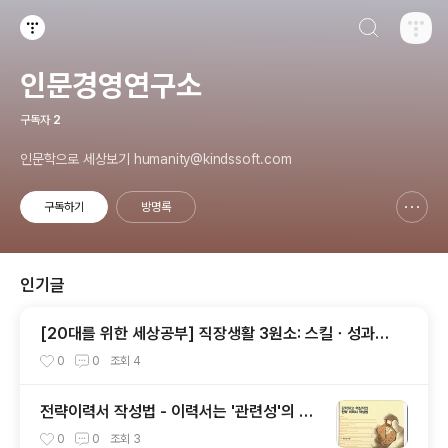
검색하기
티스토리
인문경영연구소
구독자
2
인문학으로 세상보기 humanity@kindssoft.com
구독하기
방명록
신고하기 레이어
열기
인기글
[20대를 위한 세상공부] 직장생활 3원소: 스킬ㆍ성과ㆍ
태도
0
0
조회
4
전략이력서 작성법 - 이력서는 '관련성'의 서
류
0
0
조회
3