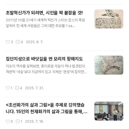
초발혁신가가 되려면, 시인을 꽉 붙잡을 것!
글 내용
2011년 10월 21세기 세계적 혁신가 스티브 잡스의 죽음
앞에서 전 세계 사람들은 그에 대한 추모를 ‘I sa
d･･････’라는 함축적 조사(弔辭)로 표현한 바 있다. 잡스
가 타개한지 14년 되었지만, 여전히 잡스의 혁신이 어디에
작성시간
3
4
2025. 8. 7.
있는지 근원을 아는 사람은 별로 많지 않은 것 같다. 혁신의
대명사로 그를 떠받을 게 된 까닭이 있었을 텐데 그게 무엇
일까? 이제는 시들해진 영광의 이면에 있는 그에 대한 진실
집단지성으로 바닷길을 연 모리의 항해지도
을 파헤쳐 보자. 14년전 잡스 타계 후 뉴욕의 한 지인에게
글 내용
서 애플 매장에서 벌어진 희대의 사건에 대해 전해들은 바
지도의 역사를 살펴보면, 흥미로운 사실이 하나 발견된다.
있다. 아이폰 시리즈를 구입하는 많은 사람들이 “나는 잡스
객관적 ‘사실’보다 지금까지 믿고 지켜온 ‘관성’에 집착한
의 ‘유품’을 산다”라고 말했다는 것이었다. 이 점이야말로
역사가 오랫동안 바닷사람들의 의식을 지배해 왔다. 바닷
잡스가 왜 초발혁신가로 자리매김 되었는지 웅변적으로 보
길은 바람과 함께 해류의 조건을 파악하는 게 무엇보다 중
작성시간
1
4
2025. 7. 31.
여주는 일례이다...
요하다. 그런데 18세기 말까지만 해도 북대서양 지도에는
해류가 전혀 표기되어 있지 않았다. 그럼에도 이 지역을 항
해하는 뱃사람들은 북아메리카 연안을 따라 흐르는 거대한
<조선화가의 삶과 그림>을 주제로 강의했습
해류를 오래전부터 경험하고 있었고, 이 해류가 멕시코 만
니다. 15인의 천재화가의 삶과 그림을 통해,
에서 흘러나온다는 것을 잘 알고 있었다. 이 지역의 이름을
예술혼을 알아 보았습니다.
따서 ‘멕시코 만류’라고 부른 것도 이 때문이었다. 해류의
작성시간
0
1
2025. 7. 18.
존재를 항해자들은 인식했지만, 그것이 하나의 지식으로