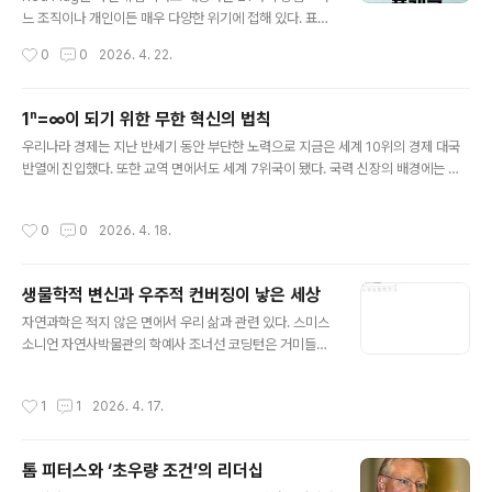
느 조직이나 개인이든 매우 다양한 위기에 접해 있다. 표면
으로 드러나기 전까지 다만 파악되지 않을 뿐이다. 위기와
작성시간
0
0
2026. 4. 22.
불확실성의 사회에서 위기로부터 자유로운 개인이나 조직
은 없어 보인다. 그만큼 위기는 우리 가까이, 매우 일상적인
분야에 맞닿아 있다. 위기 자체가 생활의 일부이기도 하다.
1ⁿ=∞이 되기 위한 무한 혁신의 법칙
기업을 위협하는 위기는 다양하다. 천재지변, 전쟁, 정치적
글 내용
우리나라 경제는 지난 반세기 동안 부단한 노력으로 지금은 세계 10위의 경제 대국
변혁, 불매운동, 환경위험, 노사분규, 비상사태, 재난, 위험,
반열에 진입했다. 또한 교역 면에서도 세계 7위국이 됐다. 국력 신장의 배경에는 그
참사, 갈등, 불의의 사고, 세계화, 환위험, 특허침해 등등 이
간 기업들이 추구해 온 ‘패스트 팔로어’ 전략이 주효했다. 이는 고속성장 시대 선진국
루 헤아릴 수 없이 많다. 위기가 발생하면 사람들은 혼란과
제품을 모방해 저임금으로 ‘빨리빨리’ 만들어 판 방식을 뜻한다. 그러나 이제 대부분
극도의 흥분 상태에 빠져 판단이 흐려지고, 이런 혼란은 또
작성시간
0
0
2026. 4. 18.
산업이나 상품이 상위권에서 경쟁하고 있는 시기에 과거와 같은 방식으론 더 이상 경
다른 위기를 가져온다. 모든 위기는 마치 하늘에서 어느 날
쟁력을 갖기 힘들게 됐다. 한마디로 말해, ‘20세기 방식은 끝났다.' 우리가 이룩한 과
갑..
거의 산업적 모델은 오늘날 초경쟁 환경에서는 통하지 않는 낡은 고물이 되어 버렸
생물학적 변신과 우주적 컨버징이 낳은 세상
다. 21세기 경쟁에서는 ‘초경쟁(Hyper-Competition)’이란 말이 의미하듯, 질적
글 내용
차이(質的 差異)를 이뤄 내야만 한다..
자연과학은 적지 않은 면에서 우리 삶과 관련 있다. 스미스
소니언 자연사박물관의 학예사 조너선 코딩턴은 거미들이
공중에 거미줄을 치도록 진화한 이유는 곤충에게 날개가
생겼기 때문이라며 진화론적 관점에서 풀이한다. 땅에 살
작성시간
1
1
2026. 4. 17.
던 거미가 어느 날 갑자기 공중에 거미줄을 치기 시작한 것
은 마치 ‘걸어 다니는 고래’ 암불로세투스(Ambulocetus)
가 바다로부터 뭍으로 올라오는 과정과 흡사하다고. 익숙
톰 피터스와 ‘초우량 조건’의 리더십
한 땅으로부터 생존에의 가능성이 있는 공중 세계로 이전
글 내용