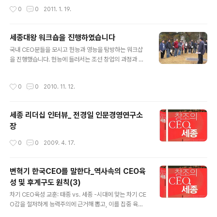
(英陵)은 세종대왕(이후 ‘대왕’)과 소헌왕후를 합장한 능이
영 foodcoop@gamsa.or.kr 교보문고 독서경영연구소
작성시간
0
0
2011. 1. 19.
다. 대왕은 조선조 제4대 왕으로 1418년에 승하하니 재위
(송영숙 소장)가 주관하는 독서경영대학에 대해서는 지난
32년에 ..
19호에서 소개했다. 독서경영대학 2기는 1년 과정으로 세
학기로 나뉘는데 ‘창조’학기, ‘소통’학기, ‘실행’학기가 3개
세종대왕 워크숍을 진행하였습니다
월씩 진행된다. 기자는 지난 10월 7일에 시작된 개강식과
글 내용
국내 CEO분들을 모시고 헌능과 영능을 탐방하는 워크샵
창조학기 첫 강의(손욱 전 농심회장, 창조리더십이란 무엇
을 진행했습니다. 헌능에 들러서는 조선 창업의 과정과 태
인가?)부터 지난 11월 18일의 독서토론(『상식파괴자』를
종 이방원의 역할에 대해 현장 강의드렸습니다. 봉황포란
읽고)까지 6강을 소화했다. 오는 12월 16일에 마무리되는
형의 지세에 대해서도 설명을 겯들였고요. 영능에 들러서
창조학기는 첫 강의 주제(세종의 리더십을 통해 배운다)에
작성시간
0
0
2010. 11. 12.
는 대왕의 치세와 국가경영의 참다운 도를 현장 강의하고
서 보듯 ‘창조’하는 팀장이 되기에서 세종은 연구 대상이면
풍수에 대해 아는 바를 설명드렸습니다. 봉황포란형과 모
서 ..
란반개형의 지세지요. 400년 운명의 조선을 100년 연장
세종 리더십 인터뷰_ 전경일 인문경영연구소
해 500년 역사로 빚어낸 풍수라고 평가되는 곳이지요. 말
장
그대로 천하제일의 명당 자리입니다. 곧바로 강의장으로
이동해서 을 주제로 강의를 했습니다. 조선 500년을 이끈
작성시간
0
0
2009. 4. 17.
리더십의 원형과 600년 지속된 창조적 혁신의 산물이 오
늘날 인문과 경영의 만남을 통해 어떻게 기업에 접목되는
지 CEO분들이 많은 관심을 가져주셨습니다. 인문..
변혁기 한국CEO를 말한다_역사속의 CEO육
성 및 후계구도 원칙(3)
글 내용
차기 CEO육성 교훈: 태종 vs. 세종 -시대에 맞는 차기 CE
O감을 철저하게 능력주의에 근거해 뽑고, 이를 집중 육성
해 나가라. 경영은 ‘사업’을 선택하고 집중하는 것만 뜻하는
작성시간