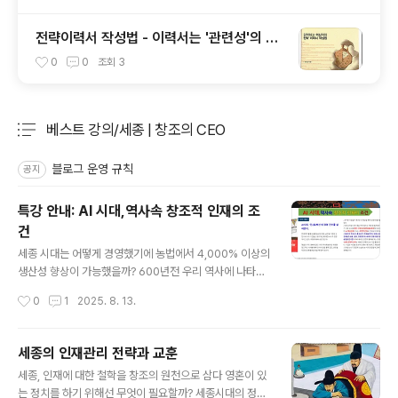
전략이력서 작성법 - 이력서는 '관련성'의 서
류
0
0
조회
3
베스트 강의/세종 | 창조의 CEO
분류 전체보기
주요 글 목록
블로그 운영 규칙
공지
특강 안내: AI 시대,역사속 창조적 인재의 조
건
글 내용
세종 시대는 어떻게 경영했기에 농법에서 4,000% 이상의
생산성 향상이 가능했을까? 600년전 우리 역사에 나타난
AI 방식의 경영 혁신 사례를 살펴보는 강의입니다. AI 시
작성시간
0
1
2025. 8. 13.
대,역사속 창조적 인재의 조건을 살펴봅니다. 강의 문의: 인
문경영연구소 02)533-3582
세종의 인재관리 전략과 교훈
글 내용
세종, 인재에 대한 철학을 창조의 원천으로 삼다 영혼이 있
는 정치를 하기 위해선 무엇이 필요할까? 세종시대의 정치