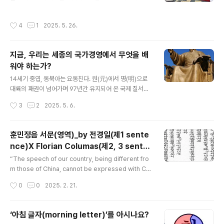
적 담론은 여기서부터 출발한다. 그러기에 국가경영상의
목표를 이뤄내기 위해선 실천적 경영철학이 요구되고, 이
작성시간
4
1
2025. 5. 26.
를 실행할 창조적 정치 집단이 필요하다. 바로 이 지점에서
조선의 르네상스를 열은 세종시대의 인재관은 출발한다.
세종이 태어난 시기는 1397년 4월 10일(음력)이었다. 이
지금, 우리는 세종의 국가경영에서 무엇을 배
시기는 중국에서 명이 건국하고 28년이란 시간이 지난 시
워야 하는가?
점이었다. 대륙의 패권을 놓고 벌인 원(元)ㆍ명(明) 왕조
글 내용
교체는 세계제국 원을 통해 조성된 국제화 무드의 시기에
14세기 중엽, 동북아는 요동친다. 원(元)에서 명(明)으로
서 한족 중심의 명으로 동북아 정세가 급변하는 시기였다.
대륙의 패권이 넘어가며 97년간 유지되어 온 국제 질서에
세계의 경영 패권이 바뀐 시점에 조선에서도 새로운 창업
엄중한 지각변동이 벌어진다. 그에 따라 고려도 지난 470
작성시간
3
2
2025. 5. 6.
이념인 국가 경영철학이 실질 국가경영에..
년간 온존하여 온 내부 모순이 격화되며 새로운 국가 창신
에의 요구가 거세어 진다. 백성의 실질 삶을 돌보지 아니하
고 1백 년을 집권해 온 친원(親元) 세력은 위기 앞에 극도
훈민정음 서문(영역)_by 전경일(제1 sente
의 취약성을 보인다. 변방에서 힘을 축적해 온 군부 세력은
nce)X Florian Columas(제2, 3 sente
중앙 정부로 진출하고 정부는 이들을 완전히 통제하지 못
글 내용
nce)
한다. 북으로는 홍건적이 두 차례나 밀려오고, 남으로는 왜
“The speech of our country, being different fro
구의 노략질이 끊임없는 외환(外患)이 벌어진다. 게다가
m those of China, cannot be expressed with Chi
대외적으로는 대원(對元) 무역에서 금, 은을 결제 수단으
nese characters. Among the unlearned people,
작성시간
0
0
2025. 2. 21.
로 삼는 바람에 국고는 텅 비어 버린다. 이제 조선 창업은
there have been many who, having something t
필수이자, 필연적인 시대..
o put into words, have in the end been unable to
express themselves. Feeling sorry for this, l hav
‘아침 글자(morning letter)’를 아시나요?
e newly made twenty-eight letters only becaus
글 내용