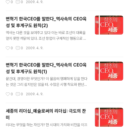
0
0
2009. 4. 9.
게 아니라, ‘사람’을 그러해야 한다는 것을 명심하라. 명분
에 근거해 CEO를 뽑고 나면 훗날 반드시 불씨가 된다. -차
기 CEO를 후원하라. 그것이 당신이 베품을 받았던 것을 다
변혁기 한국CEO를 말한다_역사속의 CEO육
시 베푸는 것이다. 그것은 매우 순환적이며, 자연스러운 것
성 및 후계구도 원칙(2)
이다. - 똑똑한 CEO를 뽑는 것만이 능사가 아니다. CEO
글 내용
선정엔 기초 체력 및 다방면에 걸친 종합 테스트가 병행되
역사는 다른 것을 보여주고 있다 이는 바로 조선이 대륙을
어야 한다. CEO는 건강이 가장 중요하다. 만일 당신이 건
얻지 못한 까닭에 있다. 조선 창업이 구체적인 행동으로 나
강하지 못하다면, 당신은 자기 관리는 물론이고, 자기 이후
타난 것은 위화도 회군이었고, 조선은 그 결과였음에 자명
작성시간
0
0
2009. 4. 9.
에 대해서도 판단 착오를 하게 될 것이다. -가정이 편안하
하다. 그러다 보니, 대륙의 새로운 주인으로 급부상한 명은
고,..
조선에 대해 집요한 압박을 가하는 정책을 펴게 된다. 바로
이점이 신생 조선의 두 임금인 태종-세종에게는 실로 엄청
변혁기 한국CEO를 말한다_역사속의 CEO육
난 부담이 아닐 수 없었다. 명분은 언제든 힘의 균형이 유지
성 및 후계구도 원칙(1)
되지 않는한, 트집을 잡기 위해서라도 만들어 질 수 있는
글 내용
법. 이 두 임금은 명이 적장자가 아닌 것을 빌미로 유교적
묻건대, 경영이란 무엇인가? 이 물음에 명쾌하게 답을 한다
명분론하에 압박을 가해 올 것을 사전에 피하고자 실로 크
는 것은 그리 쉽지만은 않을 터. 수많은 시행 착오와 판단
나큰 대가를 지불하게 된다. 대표적 예로 명이 적장자 세습
미스, 그리고 성공과 좌절을 동반하는 창업과 수성의 역사
작성시간
0
0
2009. 4. 9.
을 벗어난 차기 CEO 선임 인사조치에 트집을 잡을까 우려
가 경영행위 아닐까? 과거의 사례가 있으면서도 후대에 같
해 태종은 명의 조선출신..
은 시행착오를 반복하는 게 있다면 바로 경영이란 게 아닐
까 말이다. 무릇, 모든 기업(起業)에는 창업(創業)과 수성
세종의 리더십_예술로써의 리더십: 극도의 찬
(守成)의 역사가 있을 터. 창업은 천하의 패권을 움켜 쥐려
미
는 욕망의 발현이요, 수성은 이를 지키려는 몸부림일 것이
글 내용
다. 그렇다면 역사는 무엇인가? 바로 국가의 탄생과 소멸의
리더는 무엇을 하는 자인가? 한 시대의 가치와 비전을 이끄