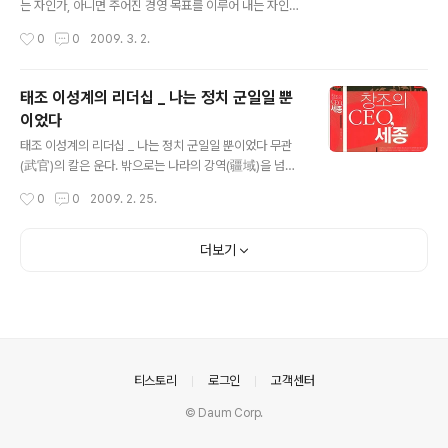
역사, 즉 창업과 수성이 반복되는 한편의 대 파노라마인 셈
는 자인가, 아니면 주어진 경영 목표를 이루어 내는 자인
이다. 그래서 한 나라의 영욕은 기업 경영과도 크게 다르지
가? 묻건대, 리더는 누구인가? 남을 이끄는 자인가, 자신을
작성시간
0
0
2009. 3. 2.
않아 보인다. 오히려 같다. 이런 본보기를 우리는 15세기
이끄는 사람인가? 리더십이란, 또 무엇인가? 오랜 역사에
신생 조선의 역사에서 ..
비추어 보면 수많은 리더가 있고, 그 시대가 요구하는 리더
십의 전형이 있지만, 우리 역사로부터 배우는 리더와 리더
태조 이성계의 리더십 _ 나는 정치 군일일 뿐
십은 지금 시대에 와서도 결코 색 바래지 않음을 알 수 있
이었다
다. 시대를 불문하고 리더와 리더십이 연구되는 까닭이 바
글 내용
로 이 때문이리라. 시대를 뛰어넘어 끊임없이 진화, 발전하
태조 이성계의 리더십 _ 나는 정치 군일일 뿐이었다 무관
는 것, 그것이 바로 리더와 리더십의 주제이기 때문이다. 맥
(武官)의 칼은 운다. 밖으로는 나라의 강역(疆域)을 넘보
스 드프리는 『리더십은 예술이다』라는 책에서 리더를 가리
는 적들을 향해, 안으로는 손에 쥐어질 듯 가까운 국가 권력
작성시간
0
0
2009. 2. 25.
켜 “팀원들이 조직 내 필요한 존재가 되는 권리를 부여하는
과 그것을 향해 꿈틀거리는 자신의 욕망을 향해... 나라의
자”라고 말하고 있다. 다..
령(令)을 따르면 일등 공신이 되나, 자기 욕망을 좇으면 무
소불위의 국가 권력을 움켜쥐게 되는. 그래서 이성계 같은
더보기
정치군인의 출현은 나라의 먼 장래까지도 지대한 영향을
미친다. 군인이 칼을 안으로 돌리게 되면, 그는 더 이상 군
인이 아니다. 정치군인은 이미 권력에 단맛을 들인 반란군
주모자인 것이다. 그러나 근세 이전 권력 창출은 대부분 이
런 방식으로 이루어졌다. 우리 역사상 마지막 왕조를 세운
조선의 시조 이성계도 예외는 아니다. 문(文)은 칼 앞에서
의안내
티스토리
로그인
고객센터
무력하기만 했다. 더구..
© Daum Corp.