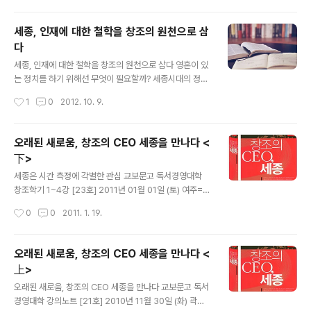
투가 벌어지는 현장이 결정지었다. 구체적 실적을 증명해
냄으로써 군내에서 지위는 급부상하고, 이를 계기로 요동
세종, 인재에 대한 철학을 창조의 원천으로 삼
정벌을 통수하는 권한이 주어졌다면 이는 호랑이 등에 올
다
라 탄 욱일승천의 기세와 같은 것이다. 이제 운명은 그의 선
글 내용
택 여하에 달려있었다. 뽑은 칼을 어디로 휘두르느냐에 따
세종, 인재에 대한 철학을 창조의 원천으로 삼다 영혼이 있
라 정벌군 대장으로서 영예를 한껏 드높일지, 하늘 아래 최
는 정치를 하기 위해선 무엇이 필요할까? 세종시대의 정치
고지선의 자리를 넘볼지 결정나는 판이 벌어진 것이다. 조
적 담론은 여기서부터 출발한다. 그러기에 국가경영상의
작성시간
1
0
2012. 10. 9.
선의 창업자 이성계, 그의 입지전적 창업 과정은 이렇게 시
목표를 이뤄내기 위해선 실천적 경영철학이 요구되고, 이
작되었다. 이성계는 1335년 화령부(함경..
를 실행할 창조적 정치 집단이 필요하다. 바로 이 지점에서
조선의 르네상스를 열은 세종시대의 인재관은 출발한다.
오래된 새로움, 창조의 CEO 세종을 만나다 <
세종이 태어난 시기는 1397년 4월 10일(음력)이었다. 이
下>
시기는 중국에서 명이 건국하고 28년이란 시간이 지난 시
글 내용
점이었다. 대륙의 패권을 놓고 벌인 원(元)ㆍ명(明) 왕조
세종은 시간 측정에 각별한 관심 교보문고 독서경영대학
교체는 세계제국 원을 통해 조성된 국제화 무드의 시기에
창조학기 1~4강 [23호] 2011년 01월 01일 (토) 여주=곽
서 한족 중심의 명으로 동북아 정세가 급변하는 시기였다.
진영 기자 foodcoop@gamsa.or,k 교보문고 독서경영
작성시간
0
0
2011. 1. 19.
세계의 경영 패권이 바뀐 시점에 조선에서도 새로운 창업
연구소(송영숙 소장)가 주관하는 독서경영대학 창조학기가
이념인 국가 경영철학이 실질 국가경영에..
지난 12월 16일(목)에 고은 시인의 강연(9강)을 끝으로 마
무리되었다. 기자는 본지 21호(11월 30일자 9면, 헌인릉
오래된 새로움, 창조의 CEO 세종을 만나다 <
일원)에 이어 전경일 인문경영연구소 소장이 안내를 맡은
上>
여주 영릉 답사기와 여주박물관에서 진행된 강연 내용을
글 내용
소개한다. 이천의 쌀밥집에서 점심식사를 마친 일행들은
오래된 새로움, 창조의 CEO 세종을 만나다 교보문고 독서
곧바로 여주읍 능서면 왕대리에 있는 영릉을 찾았다. 영릉
경영대학 강의노트 [21호] 2010년 11월 30일 (화) 곽진