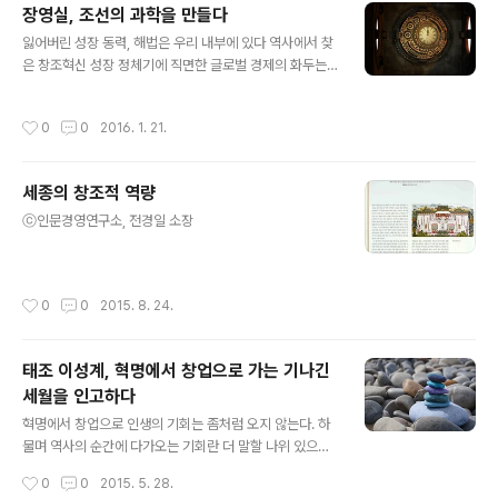
장영실, 조선의 과학을 만들다
걸 알 수 있다. 세종은 왜 수학을 배웠을까? 간단히 말하자
글 내용
면, 과학 발명품 때문이었다. 세종이 추구하는 신생 조선에
잃어버린 성장 동력, 해법은 우리 내부에 있다 역사에서 찾
없어서는 안 되는 것이 바로 과학과 기술이었다. 그런데 왜
은 창조혁신 성장 정체기에 직면한 글로벌 경제의 화두는
그 시기 과학 기술이 특별히 강조된 것일까? 그 이유를 따
‘신성장 동력’ 찾기다. 이에 우리 역사가 얼마든지 경영자산
져 들어가 보면 결국엔 국가를 운용하는 ‘철학’ 때문인 것을
이 될 수 있다며, 우리 역사를 조명하는 움직임이 일고 있
작성시간
0
0
2016. 1. 21.
알 수..
다. 특히 과학기술에 집중했던 조선의 세종시대가 다시금
주목받고 있다. 국립 고궁박물관에 전시된 자격루는 600
여 년이 지난 2007년에 복원돼 세종대왕과 장영실의 첨단
세종의 창조적 역량
정신을 보여주고 있다. / 중앙포토 오천년의 우리 역사 자산
글 내용
은 얼마든지 우리 경영자산으로 바뀔 수 있다. 대표적인 예
ⓒ인문경영연구소, 전경일 소장
가 세종시대다. 광휘의 불꽃으로 타오른 600여 년 전 세종
대왕 시대를 주목하는 건 위대한 벤치마크 사례가 될 수 있
기 때문이다. 그 시대, 어떤 점이 오늘날의 산적한 문제를
작성시간
0
0
2015. 8. 24.
해결하는 방법이 될 수..
태조 이성계, 혁명에서 창업으로 가는 기나긴
세월을 인고하다
글 내용
혁명에서 창업으로 인생의 기회는 좀처럼 오지 않는다. 하
물며 역사의 순간에 다가오는 기회란 더 말할 나위 있으랴.
변방의 무관 시절부터 스스로 이룩한 실력을 바탕으로 마
작성시간
0
0
2015. 5. 28.
침내 중앙 정계의 실력자가 되기까지 이성계의 인생은 전