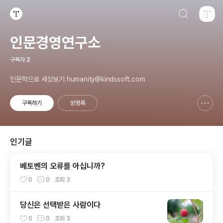
검색하기
티스토리
인문경영연구소
구독자
2
인문학으로 세상보기 humanity@kindssoft.com
구독하기
방명록
신고하기 레이어
열기
인기글
베토벤의 오류를 아십니까?
0
0
조회
3
당신은 선택받은 사람이다
0
0
조회
3