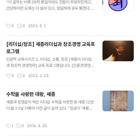
“이 글자는 비록 28자 뿐일지라도 전환이 무궁무진하고,
e l wish them to be easy for everyone to learn a
간단하지만 요체는 다 들어 있고, 정밀하여 모두 통한다. 그
nd convenient for use in ..
러므로 슬기로운 사람은 아침이 끝나기 전에 다 깨칠 수 있
고, 어리석은 사람이라도 열흘이면 다 깨칠 수 있다.” 오늘
작성시간
0
0
2023. 5. 1.
날 한글을 배우는 외국인들은 이처럼 쉽게 배울 수 있는 한
글의 장점을 들어 ‘아침 글자(morning letter)’라고 부른
다. 이 글자는 어떻게 해서 만들어 졌고, 어떤 의미가 있을
[리더십/창조] 세종리더십과 창조경영 교육프
까? 이를 알기 위해선 학창시절 ⟪국어⟫시간에 잠깐 접한
로그램
⟨훈민정음(訓民正音)⟩ 서문을 다시 살펴 볼 필요가 있다.
글 내용
“우리나라 말이 중국과 달라 한자와 서로 통하지 않는다.
인문학 교육시리즈 2. 리더십, 소통, 창조 [세종이 리더십
그러므로 어리석은 백성들이 말하고자 하는 바가 있어도
과 창조적 경영전략] 교육 프로그램입니다. [인문경영연구
마침내 그 뜻을 펴지 못하는 이가 많다. 내가 이를 어여삐
소 최고의 베스트 강의!] 국회 아카데미 과정, 삼성경제연구
작성시간
0
0
2023. 3. 23.
여겨 새로..
소, 현대경제연구원, 서울대학교 최고용합과정, 삼성반도
체, 두산중공업, 금호아시아나, SKT, 삼성증권, 삼성 엔지
니어링, 쌍용레미콘, 대우건설, 서울시 인재개발원, 포스코,
수학을 사랑한 대왕, 세종
행안부, 전경련, 농촌진흥청, 국세공무원 연수원, LG디스
글 내용
세종과 장영실의 혁신 리더십 수학을 사랑한 왕 세종 12년
플레이, 교육과학기술부, 전경련 리더과정, 한국표준협회
10월 23일 기록에 이런 글이 실려 있다. “임금이 ‘계몽산
경인지역 CEO, 서울대 ETRI융합과학기술, 굿모닝 신한증
(啓蒙算)’을 배우는데, 부제학 정인지가 들어와서 모시고
권, 중앙자활센터 리더과정 , 중앙대학교, 매일경제신문 등
질문을 기다리고 있으니, 임금이 말하기를, ‘산수(算數)를
총 300여 회 이상 특강 및 교육프로그램 진행! 강의문의: h
작성시간
1
0
2016. 4. 20.
배우는 것이 임금에게는 필요 없을 듯하나, 이것도 성인이
umanity@kindssoft.com
제정한 것이므로 나는 이것을 알고자 한다.’고 하였다.” 실
록에 의하면, 세종은 수학에 지대한 관심을 가지고 공부한